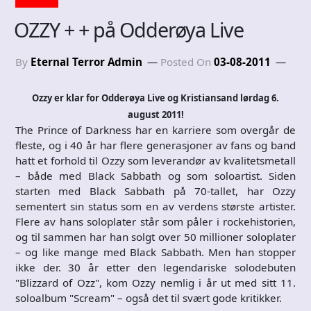
OZZY + + på Odderøya Live
By
Eternal Terror Admin
Posted On
03-08-2011
Ozzy er klar for Odderøya Live og Kristiansand lørdag 6.
august 2011!
The Prince of Darkness har en karriere som overgår de
fleste, og i 40 år har flere generasjoner av fans og band
hatt et forhold til Ozzy som leverandør av kvalitetsmetall
– både med Black Sabbath og som soloartist. Siden
starten med Black Sabbath på 70-tallet, har Ozzy
sementert sin status som en av verdens største artister.
Flere av hans soloplater står som påler i rockehistorien,
og til sammen har han solgt over 50 millioner soloplater
– og like mange med Black Sabbath. Men han stopper
ikke der. 30 år etter den legendariske solodebuten
"Blizzard of Ozz", kom Ozzy nemlig i år ut med sitt 11.
soloalbum "Scream" – også det til svært gode kritikker.