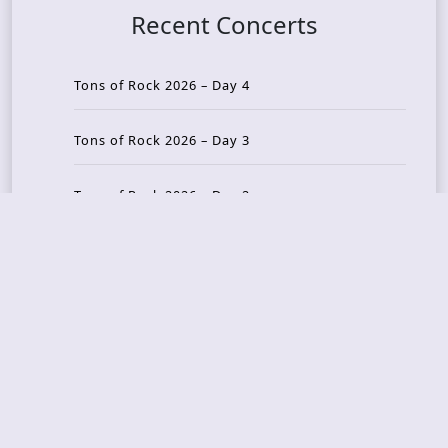
Recent Concerts
Tons of Rock 2026 – Day 4
Tons of Rock 2026 – Day 3
Tons of Rock 2026 – Day 2
Tons Of Rock 2026 – Day 1
GOATMILKER & DUNE SEA – 05.06.2026 – Bergen,
Norway