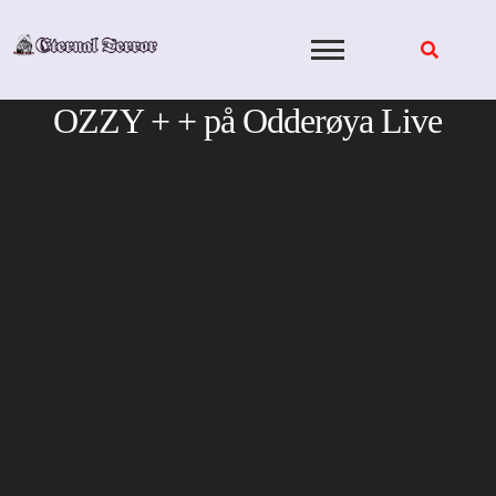
Skip
to
content
OZZY + + på Odderøya Live