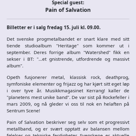
Special guest:
Pain of Salvation
Billetter er i salg fredag 15. juli kl. 09.00.
Det svenske progmetalbandet er snart klare med sitt
tiende studioalbum "Heritage" som kommer ut i
september. Deres forrige album "Watershed" fikk en
sekser i BT: "…et gnistrende, utfordrende og massivt
album".
Opeth fusjonerer metal, klassisk rock, deathprog,
symfoniske elementer og frijazz og har kjørt sitt eget løp
i over tyve år. Musikkmagasinet Kerrang! kaller de
"planetens mest unike band". De var sist på Rockefeller i
mars 2009, og nå gleder vi oss til nok en helaften på
Sentrum Scene!
Pain of Salvation beskriver seg selv som et progressivt
metallband, og er svært opptatt av balansen mellom
følelser og tekniske ferdigheter. Svenskene er aktuelle