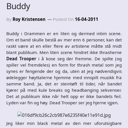
Buddy
By
Roy Kristensen
Posted On
16-04-2011
Buddy i Drammen er en liten og dermed intim scene.
Om et band skulle bestå av mer enn 6 personer, kan det
raskt være at en eller flere av artistene måtte stå midt
blant publikum. Men liten scene hindret ikke thrasherne
Dead Trooper
i å kose seg der fremme. De spilte (og
spiller vel fremdeles) en form for thrash metal som jeg
synes er fengende der og da, uten at jeg nødvendigvis
ødelegger høyttalerne hjemme med innspilt musikk fra
samme band. Ja, det er steintøft til tider, når bandet
kjører på med kule breaks og headbanging sekvenser.
Det at publikum ikke når helt opp er ikke bandets feil.
Lyden var fin og høy. Dead Trooper ser jeg hjerne igjen.
Jeg liker min black metal av den mer uforutsigbare