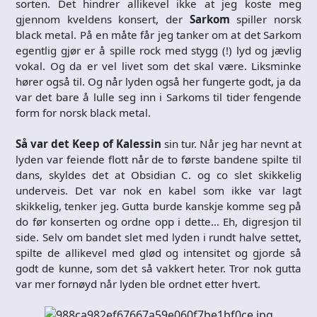
sorten. Det hindrer allikevel ikke at jeg koste meg
gjennom kveldens konsert, der
Sarkom
spiller norsk
black metal. På en måte får jeg tanker om at det Sarkom
egentlig gjør er å spille rock med stygg (!) lyd og jævlig
vokal. Og da er vel livet som det skal være. Liksminke
hører også til. Og når lyden også her fungerte godt, ja da
var det bare å lulle seg inn i Sarkoms til tider fengende
form for norsk black metal.
Så var det Keep of Kalessin
sin tur. Når jeg har nevnt at
lyden var feiende flott når de to første bandene spilte til
dans, skyldes det at Obsidian C. og co slet skikkelig
underveis. Det var nok en kabel som ikke var lagt
skikkelig, tenker jeg. Gutta burde kanskje komme seg på
do før konserten og ordne opp i dette… Eh, digresjon til
side. Selv om bandet slet med lyden i rundt halve settet,
spilte de allikevel med glød og intensitet og gjorde så
godt de kunne, som det så vakkert heter. Tror nok gutta
var mer fornøyd når lyden ble ordnet etter hvert.