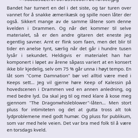
Bandet har turnert en del i det siste, og tar turen over
vannet for å snakke æmerikæsk og spille noen låter der
også. Sikkert mange av de samme låtene som denne
kvelden i Drammen. Og når det kommer til selve
materialet, så er den andre gitaren det eneste jeg
egentlig savner. Arnt er flink som faen, men det blir til
tider en anelse tynt, særlig når det går i hundre tusen
lysår i sekundet. Heldigvis er materialet han har
komponert i løpet av årene såpass variert at en konsert
ikke blir kjedelig, selv om 75 % går unna i høyt tempo. En
låt som "Come Damnation" bør vel alltid være med i
Keeps sett… Jeg vil gjerne høre Keep of Kalessin på
hovedscenen i Drammen ved en annen anledning, og
med bedre lyd. Da skal jeg til og med klare å kose meg
gjennom "The Dragonwhisleblower"-låten… Men stort
pluss for intimiteten og det at gutta tross alt tok
lydproblemene med godt humør. Og pluss for publikum,
som var med hele veien. Det var bra med folk til å være
en torsdags kveld.