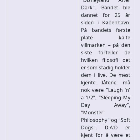
"Disneyland After
Dark". Bandet ble
dannet for 25 år
siden i København.
På bandets første
plate kalte
villmarken – på den
siste forteller de
hvilken filosofi det
er som stadig holder
dem i live. De mest
kjente låtene må
nok være "Laugh 'n'
a 1/2", "Sleeping My
Day Away",
"Monster
Philosophy" og "Soft
Dogs". D:A:D er
kjent for å være et