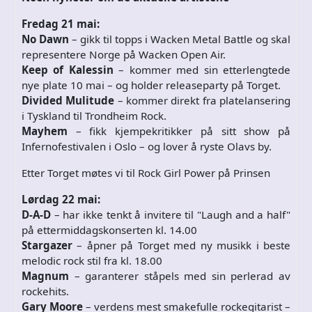
Fredag 21 mai:
No Dawn
– gikk til topps i Wacken Metal Battle og skal
representere Norge på Wacken Open Air.
Keep of Kalessin
– kommer med sin etterlengtede
nye plate 10 mai – og holder releaseparty på Torget.
Divided Mulitude
– kommer direkt fra platelansering
i Tyskland til Trondheim Rock.
Mayhem
– fikk kjempekritikker på sitt show på
Infernofestivalen i Oslo – og lover å ryste Olavs by.
Etter Torget møtes vi til Rock Girl Power på Prinsen
Lørdag 22 mai:
D-A-D
– har ikke tenkt å invitere til "Laugh and a half"
på ettermiddagskonserten kl. 14.00
Stargazer
– åpner på Torget med ny musikk i beste
melodic rock stil fra kl. 18.00
Magnum
– garanterer ståpels med sin perlerad av
rockehits.
Gary Moore
– verdens mest smakefulle rockegitarist –