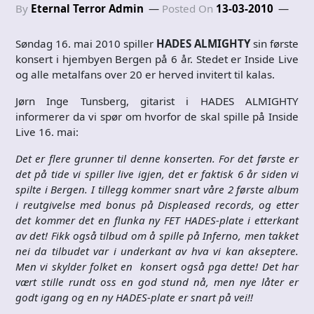
By
Eternal Terror Admin
Posted On
13-03-2010
Søndag 16. mai 2010 spiller
HADES ALMIGHTY
sin første
konsert i hjembyen Bergen på 6 år. Stedet er Inside Live
og alle metalfans over 20 er herved invitert til kalas.
Jørn Inge Tunsberg, gitarist i HADES ALMIGHTY
informerer da vi spør om hvorfor de skal spille på Inside
Live 16. mai:
Det er flere grunner til denne konserten. For det første er
det på tide vi spiller live igjen, det er faktisk 6 år siden vi
spilte i Bergen. I tillegg kommer snart våre 2 første album
i reutgivelse med bonus på Displeased records, og etter
det kommer det en flunka ny FET HADES-plate i etterkant
av det! Fikk også tilbud om å spille på Inferno, men takket
nei da tilbudet var i underkant av hva vi kan akseptere.
Men vi skylder folket en konsert også pga dette! Det har
vært stille rundt oss en god stund nå, men nye låter er
godt igang og en ny HADES-plate er snart på vei!!