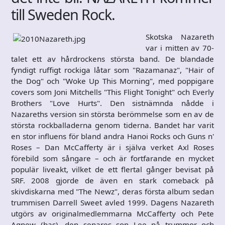
till Sweden Rock.
Skotska Nazareth
var i mitten av 70-
talet ett av hårdrockens största band. De blandade
fyndigt ruffigt rockiga låtar som "Razamanaz", "Hair of
the Dog" och "Woke Up This Morning", med poppigare
covers som Joni Mitchells "This Flight Tonight" och Everly
Brothers "Love Hurts". Den sistnämnda nådde i
Nazareths version sin största berömmelse som en av de
största rockballaderna genom tiderna. Bandet har varit
en stor influens för bland andra Hanoi Rocks och Guns n'
Roses – Dan McCafferty är i själva verket Axl Roses
förebild som sångare – och är fortfarande en mycket
populär liveakt, vilket de ett flertal gånger bevisat på
SRF. 2008 gjorde de även en stark comeback på
skivdiskarna med "The Newz", deras första album sedan
trummisen Darrell Sweet avled 1999. Dagens Nazareth
utgörs av originalmedlemmarna McCafferty och Pete
Agnew (bas), den senares son Lee på trummor och