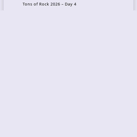
Tons of Rock 2026 – Day 4
Tons of Rock 2026 – Day 3
Tons of Rock 2026 – Day 2
Tons Of Rock 2026 – Day 1
GOATMILKER & DUNE SEA – 05.06.2026 – Bergen,
Norway
Recent Photo Galleries