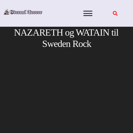
Skip
to
content
NAZARETH og WATAIN til
Sweden Rock