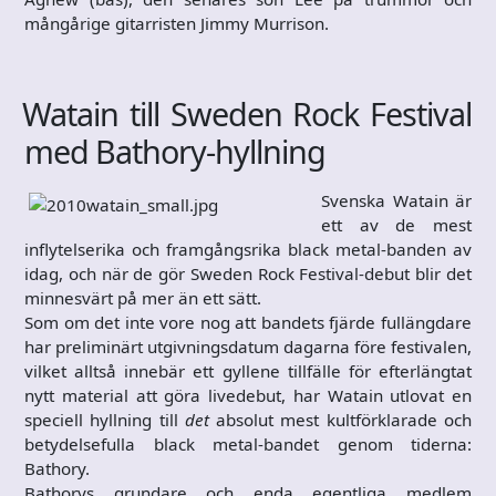
mångårige gitarristen Jimmy Murrison.
Watain till Sweden Rock Festival
med Bathory-hyllning
Svenska Watain är
ett av de mest
inflytelserika och framgångsrika black metal-banden av
idag, och när de gör Sweden Rock Festival-debut blir det
minnesvärt på mer än ett sätt.
Som om det inte vore nog att bandets fjärde fullängdare
har preliminärt utgivningsdatum dagarna före festivalen,
vilket alltså innebär ett gyllene tillfälle för efterlängtat
nytt material att göra livedebut, har Watain utlovat en
speciell hyllning till
det
absolut mest kultförklarade och
betydelsefulla black metal-bandet genom tiderna:
Bathory.
Bathorys grundare och enda egentliga medlem