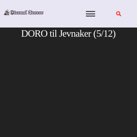
Skip
to
content
DORO til Jevnaker (5/12)