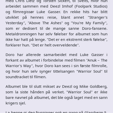
med Chris Lietz og Torsten Sickert, til Sveits, hvor hun
arbeidet sammen med Deezl Imhof (Foolpark Studios)
og filmregissør Luke Gasser. En rekke hits har blitt
utviklet på hennes reise, blant annet "Stranger's
Yesterday", "Above The Ashes" og "You're My Family",
som er dedisert til de mange sanne Doro-fansene.
Metaldronningen har selv følelser for albumet som hun
ikke har hatt på lenge. "Det er en ekstremt sterk følelse",
forklarer hun. "Det er helt overveldende".
Doro har allerede samarbeidet med Luke Gasser i
forkant av albumet i forbindelse med filmen "Anuk – The
Warrior's Way", hvor Doro kan sees i sin første filmrolle,
og hvor hun selv synger tittelsangen "Warrior Soul" til
soundtracket til filmen.
Albumet ble til slutt mikset av Deezl og Mike Goldberg,
som la siste hånden på verket. "Warrior Soul" er ikke
bare navnet på albumet, det ble også laget med en sann
krigers sjel.
La henne gi deg frysninger nok en gang på Glassheim 5.