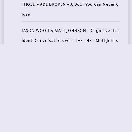
THOSE MADE BROKEN – A Door You Can Never C
lose
JASON WOOD & MATT JOHNSON – Cognitive Diss
ident: Conversations with THE THE’s Matt Johns
on
CAIRISS – Wilderness
Recent Concerts
Tons of Rock 2026 – Day 4