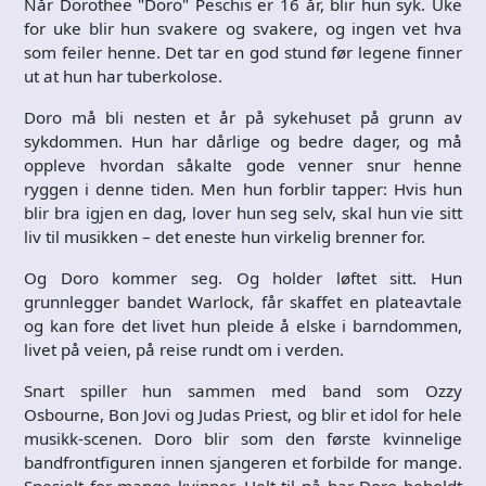
Når Dorothee "Doro" Peschis er 16 år, blir hun syk. Uke
for uke blir hun svakere og svakere, og ingen vet hva
som feiler henne. Det tar en god stund før legene finner
ut at hun har tuberkolose.
Doro må bli nesten et år på sykehuset på grunn av
sykdommen. Hun har dårlige og bedre dager, og må
oppleve hvordan såkalte gode venner snur henne
ryggen i denne tiden. Men hun forblir tapper: Hvis hun
blir bra igjen en dag, lover hun seg selv, skal hun vie sitt
liv til musikken – det eneste hun virkelig brenner for.
Og Doro kommer seg. Og holder løftet sitt. Hun
grunnlegger bandet Warlock, får skaffet en plateavtale
og kan fore det livet hun pleide å elske i barndommen,
livet på veien, på reise rundt om i verden.
Snart spiller hun sammen med band som Ozzy
Osbourne, Bon Jovi og Judas Priest, og blir et idol for hele
musikk-scenen. Doro blir som den første kvinnelige
bandfrontfiguren innen sjangeren et forbilde for mange.
Spesielt for mange kvinner. Helt til nå har Doro beholdt