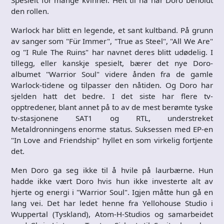
den rollen.
Warlock har blitt en legende, et sant kultband. På grunn
av sanger som "Für Immer", "True as Steel", "All We Are"
og "I Rule The Ruins" har navnet deres blitt udødelig. I
tillegg, eller kanskje spesielt, bærer det nye Doro-
albumet "Warrior Soul" videre ånden fra de gamle
Warlock-tidene og tilpasser den nåtiden. Og Doro har
sjelden hatt det bedre. I det siste har flere tv-
opptredener, blant annet på to av de mest berømte tyske
tv-stasjonene SAT1 og RTL, understreket
Metaldronningens enorme status. Suksessen med EP-en
"In Love and Friendship" hyllet en som virkelig fortjente
det.
Men Doro ga seg ikke til å hvile på laurbærne. Hun
hadde ikke vært Doro hvis hun ikke investerte alt av
hjerte og energi i "Warrior Soul". Igjen måtte hun gå en
lang vei. Det har ledet henne fra Yellohouse Studio i
Wuppertal (Tyskland), Atom-H-Studios og samarbeidet