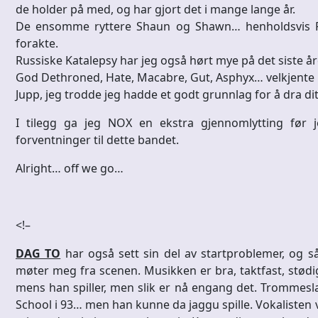
de holder på med, og har gjort det i mange lange år.
De ensomme ryttere Shaun og Shawn… henholdsvis Putr
forakte.
Russiske Katalepsy har jeg også hørt mye på det siste å
God Dethroned, Hate, Macabre, Gut, Asphyx… velkjente
Jupp, jeg trodde jeg hadde et godt grunnlag for å dra dit
I tilegg ga jeg NOX en ekstra gjennomlytting før 
forventninger til dette bandet.
Alright… off we go…
<!–
DAG TO
har også sett sin del av startproblemer, og så
møter meg fra scenen. Musikken er bra, taktfast, stødig 
mens han spiller, men slik er nå engang det. Trommesl
School i 93… men han kunne da jaggu spille. Vokalisten 