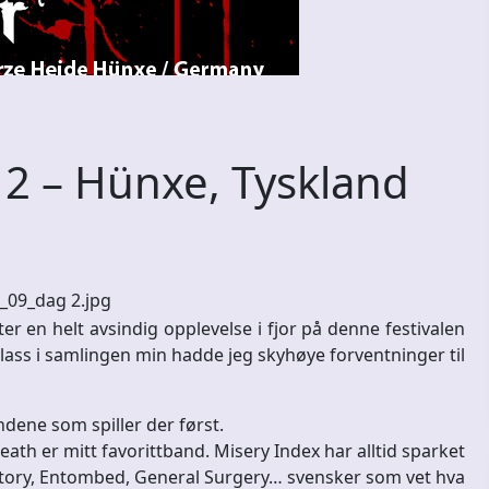
2 – Hünxe, Tyskland
r en helt avsindig opplevelse i fjor på denne festivalen
ass i samlingen min hadde jeg skyhøye forventninger til
dene som spiller der først.
ath er mitt favorittband. Misery Index har alltid sparket
mitory, Entombed, General Surgery… svensker som vet hva