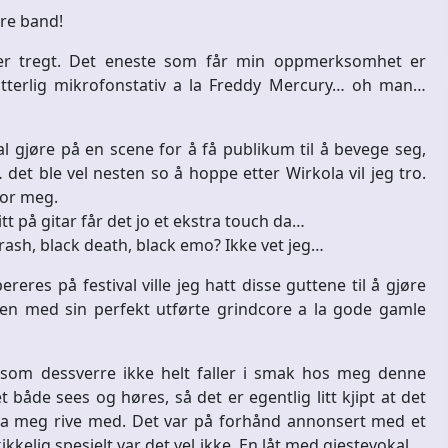
re band!
utter tregt. Det eneste som får min oppmerksomhet er
atterlig mikrofonstativ a la Freddy Mercury… oh man…
al gjøre på en scene for å få publikum til å bevege seg,
et ble vel nesten so å hoppe etter Wirkola vil jeg tro.
for meg.
t på gitar får det jo et ekstra touch da…
rash, black death, black emo? Ikke vet jeg…
reres på festival ville jeg hatt disse guttene til å gjøre
nen med sin perfekt utførte grindcore a la gode gamle
 som dessverre ikke helt faller i smak hos meg denne
både sees og høres, så det er egentlig litt kjipt at det
å la meg rive med. Det var på forhånd annonsert med et
kelig spesielt var det vel ikke. En låt med gjestevokal….