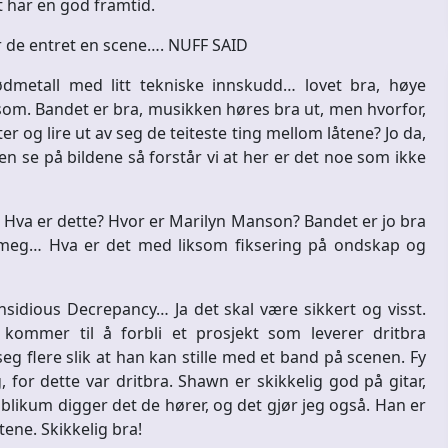
t har en god framtid.
ør de entret en scene…. NUFF SAID
ødmetall med litt tekniske innskudd… lovet bra, høye
 som. Bandet er bra, musikken høres bra ut, men hvorfor,
er og lire ut av seg de teiteste ting mellom låtene? Jo da,
n se på bildene så forstår vi at her er det noe som ikke
 Hva er dette? Hvor er Marilyn Manson? Bandet er jo bra
ar meg… Hva er det med liksom fiksering på ondskap og
idious Decrepancy… Ja det skal være sikkert og visst.
 kommer til å forbli et prosjekt som leverer dritbra
g flere slik at han kan stille med et band på scenen. Fy
g, for dette var dritbra. Shawn er skikkelig god på gitar,
blikum digger det de hører, og det gjør jeg også. Han er
tene. Skikkelig bra!