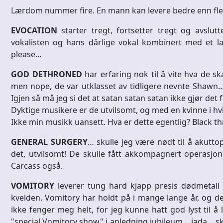
Lærdom nummer fire. En mann kan levere bedre enn fle
EVOCATION
starter tregt, fortsetter tregt og avsl
vokalisten og hans dårlige vokal kombinert med et l
please…
GOD DETHRONED
har erfaring nok til å vite hva de sk
men nope, de var utklasset av tidligere nevnte Shawn… d
Igjen så må jeg si det at satan satan satan ikke gjør det 
Dyktige musikere er de utvilsomt, og med en kvinne i hvit
Ikke min musikk uansett. Hva er dette egentlig? Black th
GENERAL SURGERY
… skulle jeg være nødt til å akuttope
det, utvilsomt! De skulle fått akkompagnert operasjo
Carcass også.
VOMITORY
leverer tung hard kjapp presis dødmetall
kvelden. Vomitory har holdt på i mange lange år, og det 
ikke fenger meg helt, for jeg kunne hatt god lyst til 
"special Vomitory show" i anledning jubileum… jada… skik