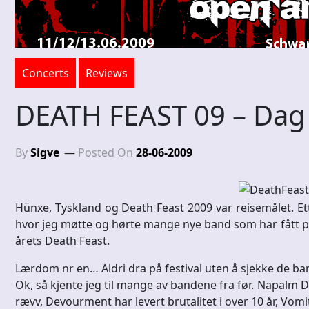
Concerts
Reviews
DEATH FEAST 09 – Dag 
By
Sigve
Posted On
28-06-2009
Hünxe, Tyskland og Death Feast 2009 var reisemålet. Ette
hvor jeg møtte og hørte mange nye band som har fått pl
årets Death Feast.
Lærdom nr en… Aldri dra på festival uten å sjekke de ban
Ok, så kjente jeg til mange av bandene fra før. Napalm De
rævv, Devourment har levert brutalitet i over 10 år, Vo