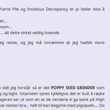
id Pile og Insidious Decrepancy er jo heller ikke å
ret…
 navn…
… alt dette virket veldig lovende.
jeg reiste, og jeg må innrømme at jeg hadde store
 vidt jeg forstår så er det
POPPY SEED GRINDER
som
og tight. Gitaristen synes tydeligvis det er kult å røyke
ageren ser ut som en av de nerdene vi ga bank på High
var nesten bra… helt til han begynte med pigsquels…. Da