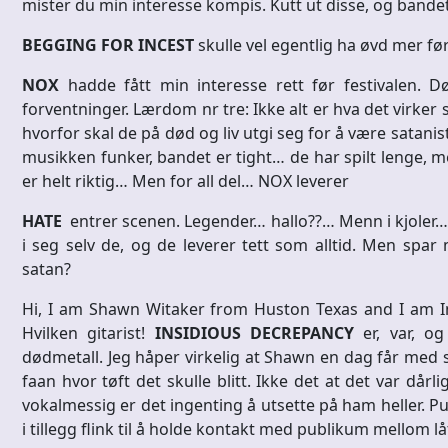
mister du min interesse kompis. Kutt ut disse, og bande
BEGGING FOR INCEST
skulle vel egentlig ha øvd mer f
NOX
hadde fått min interesse rett før festivalen. D
forventninger. Lærdom nr tre: Ikke alt er hva det virker
hvorfor skal de på død og liv utgi seg for å være satanist
musikken funker, bandet er tight… de har spilt lenge, me
er helt riktig… Men for all del… NOX leverer
HATE
entrer scenen. Legender… hallo??… Menn i kjoler…
i seg selv de, og de leverer tett som alltid. Men sp
satan?
Hi, I am Shawn Witaker from Huston Texas and I am Ins
Hvilken gitarist!
INSIDIOUS DECREPANCY
er, var, og
dødmetall. Jeg håper virkelig at Shawn en dag får med se
faan hvor tøft det skulle blitt. Ikke det at det var dårli
vokalmessig er det ingenting å utsette på ham heller. Pu
i tillegg flink til å holde kontakt med publikum mellom lå