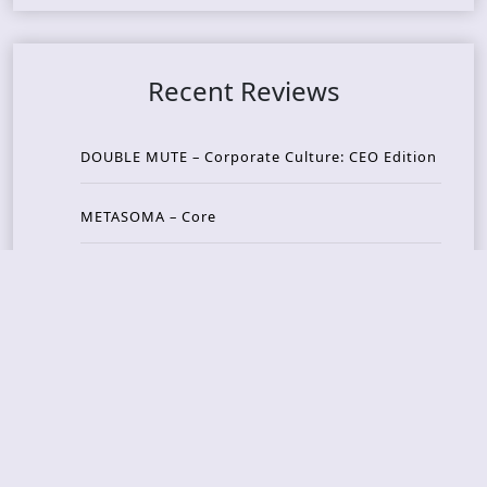
Recent Reviews
DOUBLE MUTE – Corporate Culture: CEO Edition
METASOMA – Core
THOSE MADE BROKEN – A Door You Can Never C
lose
JASON WOOD & MATT JOHNSON – Cognitive Diss
ident: Conversations with THE THE’s Matt Johns
on