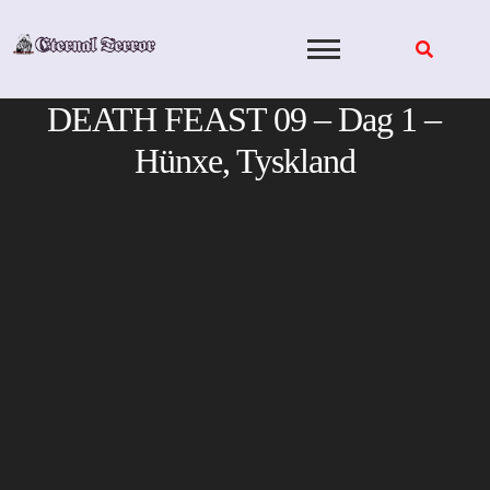
Skip
to
content
DEATH FEAST 09 – Dag 1 –
Hünxe, Tyskland