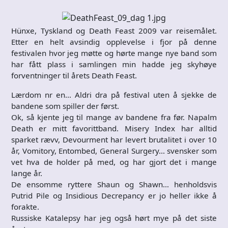
Hünxe, Tyskland og Death Feast 2009 var reisemålet.
Etter en helt avsindig opplevelse i fjor på denne
festivalen hvor jeg møtte og hørte mange nye band som
har fått plass i samlingen min hadde jeg skyhøye
forventninger til årets Death Feast.
Lærdom nr en… Aldri dra på festival uten å sjekke de
bandene som spiller der først.
Ok, så kjente jeg til mange av bandene fra før. Napalm
Death er mitt favorittband. Misery Index har alltid
sparket rævv, Devourment har levert brutalitet i over 10
år, Vomitory, Entombed, General Surgery… svensker som
vet hva de holder på med, og har gjort det i mange
lange år.
De ensomme ryttere Shaun og Shawn… henholdsvis
Putrid Pile og Insidious Decrepancy er jo heller ikke å
forakte.
Russiske Katalepsy har jeg også hørt mye på det siste