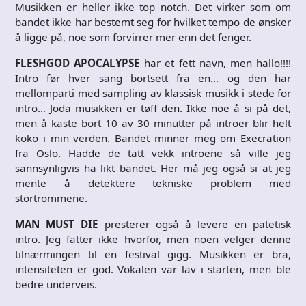
Musikken er heller ikke top notch. Det virker som om
bandet ikke har bestemt seg for hvilket tempo de ønsker
å ligge på, noe som forvirrer mer enn det fenger.
FLESHGOD APOCALYPSE
har et fett navn, men hallo!!!!
Intro før hver sang bortsett fra en… og den har
mellomparti med sampling av klassisk musikk i stede for
intro… Joda musikken er tøff den. Ikke noe å si på det,
men å kaste bort 10 av 30 minutter på introer blir helt
koko i min verden. Bandet minner meg om Execration
fra Oslo. Hadde de tatt vekk introene så ville jeg
sannsynligvis ha likt bandet. Her må jeg også si at jeg
mente å detektere tekniske problem med
stortrommene.
MAN MUST DIE
presterer også å levere en patetisk
intro. Jeg fatter ikke hvorfor, men noen velger denne
tilnærmingen til en festival gigg. Musikken er bra,
intensiteten er god. Vokalen var lav i starten, men ble
bedre underveis.