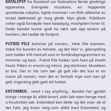
KATALEPSY
fra Russland var festivalens første gledelige
opplevelse. Energiske musikere, en hoppende
sprettende vokalist, tighte trommer i en flott utførelse av
brutal dødmetall gir meg glede. Mye glede. Publikum
virker også fornøyde med Katalepsy, moshpiten livner til.
Dette bandet kunne godt ha vært satt opp senere på
kvelden, det hadde de fortjent.
PUTRID PILE
kommer på scenen… Hele lille mannen.
Vokal fra bunnen av helvete, og det liker vi, gitarspilling
som holder tritt med alt som er forhåndsprogrammert av
trommer og bass. Putrid Pile funker som faan på Death
Feast. Pitten er enorm og intens. Jeg stortrives. Musikken
er bra. Det er lite som bør gå galt når det kun er en
mann på scenen, men det er fortsatt mye som kan gå
galt. Ingenting gikk galt! Alt funket.
ENTOMBED
… need I say anything… Bandet har gjestet
Norge i mange år, alltid levert, aldri latt noen henge med
u-forutrettet sak. Entombed kan dette og det viser de til
det fulle. Jeg koser meg som alltid med Entombed, og