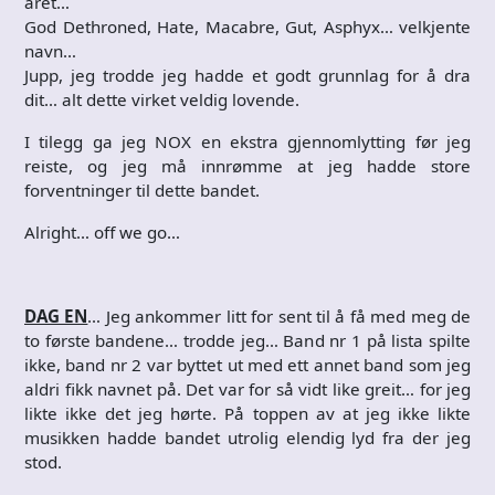
året…
God Dethroned, Hate, Macabre, Gut, Asphyx… velkjente
navn…
Jupp, jeg trodde jeg hadde et godt grunnlag for å dra
dit… alt dette virket veldig lovende.
I tilegg ga jeg NOX en ekstra gjennomlytting før jeg
reiste, og jeg må innrømme at jeg hadde store
forventninger til dette bandet.
Alright… off we go…
DAG EN
… Jeg ankommer litt for sent til å få med meg de
to første bandene… trodde jeg… Band nr 1 på lista spilte
ikke, band nr 2 var byttet ut med ett annet band som jeg
aldri fikk navnet på. Det var for så vidt like greit… for jeg
likte ikke det jeg hørte. På toppen av at jeg ikke likte
musikken hadde bandet utrolig elendig lyd fra der jeg
stod.