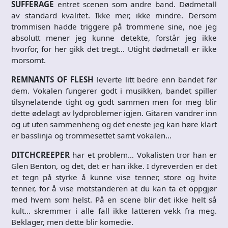
SUFFERAGE
entret scenen som andre band. Dødmetall
av standard kvalitet. Ikke mer, ikke mindre. Dersom
trommisen hadde triggere på trommene sine, noe jeg
absolutt mener jeg kunne detekte, forstår jeg ikke
hvorfor, for her gikk det tregt… Utight dødmetall er ikke
morsomt.
REMNANTS OF FLESH
leverte litt bedre enn bandet før
dem. Vokalen fungerer godt i musikken, bandet spiller
tilsynelatende tight og godt sammen men for meg blir
dette ødelagt av lydproblemer igjen. Gitaren vandrer inn
og ut uten sammenheng og det eneste jeg kan høre klart
er basslinja og trommesettet samt vokalen…
DITCHCREEPER
har et problem… Vokalisten tror han er
Glen Benton, og det, det er han ikke. I dyreverden er det
et tegn på styrke å kunne vise tenner, store og hvite
tenner, for å vise motstanderen at du kan ta et oppgjør
med hvem som helst. På en scene blir det ikke helt så
kult… skremmer i alle fall ikke latteren vekk fra meg.
Beklager, men dette blir komedie.