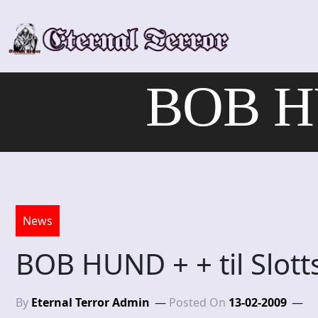
Skip
to
content
BOB HUN
News
BOB HUND + + til Slotts
By
Eternal Terror Admin
Posted On
13-02-2009