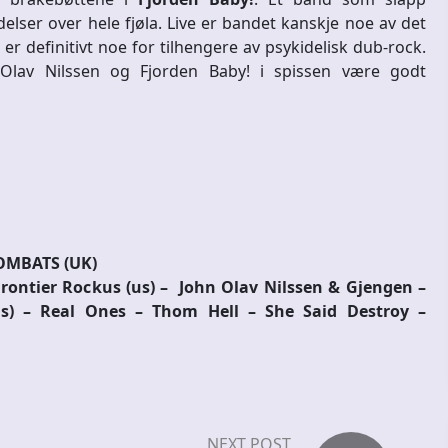
lser over hele fjøla. Live er bandet kanskje noe av det
r definitivt noe for tilhengere av psykidelisk dub-rock.
Olav Nilssen og Fjorden Baby! i spissen være godt
OMBATS (UK)
rontier Rockus (us) – John Olav Nilssen & Gjengen –
) – Real Ones – Thom Hell – She Said Destroy –
NEXT POST