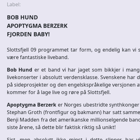
Label:
BOB HUND
APOPTYGMA BERZERK
FJORDEN BABY!
Slottsfjell 09 programmet tar form, og endelig kan vi s
være fantastiske liveband.
Bob Hund
er et band vi har jaget som bikkjer i mange
livekonserter i absolutt verdensklasse. Svenskene har d
på sideprosjekter og den engelskspråkelige versjonen a
kommer for å lage live og røre på Slottsfjell.
Apoptygma Berzerk
er Norges ubestridte synthkonger o
Stephan Groth (frontfigur og bakmann) har satt samme
Benji Madden fra det amerikanske millionselgende bande
siste årene, så dette blir faktisk riktig så unikt!
Sist, men absolutt ikke minst i dette slipper, har 