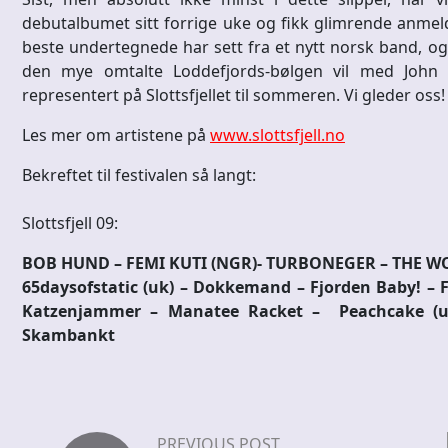
debutalbumet sitt forrige uke og fikk glimrende anmelde
beste undertegnede har sett fra et nytt norsk band, og e
den mye omtalte Loddefjords-bølgen vil med John 
representert på Slottsfjellet til sommeren. Vi gleder oss!
Les mer om artistene på
www.slottsfjell.no
Bekreftet til festivalen så langt:
Slottsfjell 09:
BOB HUND – FEMI KUTI (NGR)- TURBONEGER – THE W
65daysofstatic (uk) – Dokkemand – Fjorden Baby! – F
Katzenjammer – Manatee Racket – Peachcake (us
Skambankt
PREVIOUS POST