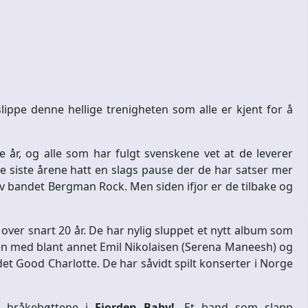
lippe denne hellige trenigheten som alle er kjent for å
 år, og alle som har fulgt svenskene vet at de leverer
e siste årene hatt en slags pause der de har satser mer
v bandet Bergman Rock. Men siden ifjor er de tilbake og
ver snart 20 år. De har nylig sluppet et nytt album som
n med blant annet Emil Nikolaisen (Serena Maneesh) og
t Good Charlotte. De har såvidt spilt konserter i Norge
vi bråkebøttene i
Fjorden Baby!
. Et band som slapp