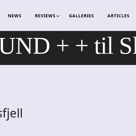
NEWS
REVIEWS
GALLERIES
ARTICLES
D + + til Slo
fjell