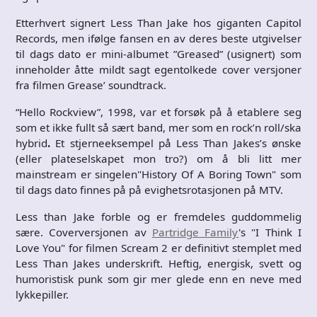
Etterhvert signert Less Than Jake hos giganten Capitol
Records, men ifølge fansen en av deres beste utgivelser
til dags dato er mini-albumet ”Greased” (usignert) som
inneholder åtte mildt sagt egentolkede cover versjoner
fra filmen Grease’ soundtrack.
“Hello Rockview”, 1998, var et forsøk på å etablere seg
som et ikke fullt så sært band, mer som en rock’n roll/ska
hybrid
.
Et stjerneeksempel på Less Than Jakes’s ønske
(eller plateselskapet mon tro?) om å bli litt mer
mainstream er singelen"History Of A Boring Town" som
til dags dato finnes på på evighetsrotasjonen på MTV.
Less than Jake forble og er fremdeles guddommelig
sære. Coverversjonen av
Partridge Family
's "I Think I
Love You" for filmen Scream 2 er definitivt stemplet med
Less Than Jakes underskrift. Heftig, energisk, svett og
humoristisk punk som gir mer glede enn en neve med
lykkepiller.