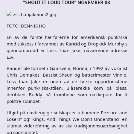
"SHOUT IT LOUD TOUR" NOVEMBER-08
FOTO: DENNIS HO
En av de første hærførerne for amerikansk punk/ska
med suksess i farvannet av Rancid og Dropkick Murphy’s
gjennombrudd er Less Than Jake, nåværende adresse
L.A.
Bandet ble formet i Gainsville, Florida, i 1992 av vokalist
Chris Demakes. Bassist Shaun og batterimester Vinnie.
Less than Jake er noen av de første opportunistene
innenfor punk/.ska-stilen. Blåserekka kom på plass,
deriblant Buddy på trombone som nakkepute for å
polstre soundet.
Utgitt på uavhengige selskap er albumene Pezcore and
Losers” og”
Kings, And Things We Don't Understand” en
ultimat videreføring av av ska-tradisjonensuærbødighet
og spontanitet.