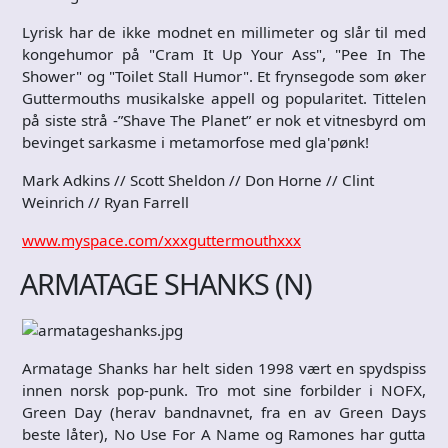
Lyrisk har de ikke modnet en millimeter og slår til med
kongehumor på "Cram It Up Your Ass", "Pee In The
Shower" og "Toilet Stall Humor". Et frynsegode som øker
Guttermouths musikalske appell og popularitet. Tittelen
på siste strå -”Shave The Planet” er nok et vitnesbyrd om
bevinget sarkasme i metamorfose med gla'pønk!
Mark Adkins // Scott Sheldon // Don Horne // Clint
Weinrich // Ryan Farrell
www.myspace.com/xxxguttermouthxxx
ARMATAGE SHANKS (N)
Armatage Shanks har helt siden 1998 vært en spydspiss
innen norsk pop-punk. Tro mot sine forbilder i NOFX,
Green Day (herav bandnavnet, fra en av Green Days
beste låter), No Use For A Name og Ramones har gutta