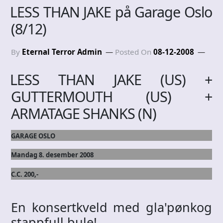
LESS THAN JAKE på Garage Oslo
(8/12)
By
Eternal Terror Admin
Posted On
08-12-2008
LESS THAN JAKE (US) +
GUTTERMOUTH (US) +
ARMATAGE SHANKS (N)
GARAGE OSLO
Mandag 8. desember 2008
C.C. 200,-
En konsertkveld med gla'pønkog
stappfull bule!