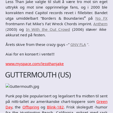
Less Than Jake valgte til slutt å være tro mot sin eget
uttrykk og mot sine opprinnelige fans, og i 2000 ble
konrakten med Capitol records revet i fillebiter. Bandet
utga umiddelbart “Borders & Boundaries
”
på
No FX
frontmann Fat Mike's Fat Wreck Chords imprint.
Anthem
(
2003) og
In With the Out Crowd
(2006) støver ikke
akkurat ned på festen.
Årets skive from these crazy guys –”
GNV FLA
”.
Aiai for en konsert i vente!!!
www.myspace.com/lessthanjake
GUTTERMOUTH (US)
Punk pop ble popularisert og legalisert fra midten til sent
på nitti-tallet av amerikanske chart-toppere som
Green
Day
, the
Offspring
og
Blink-182
. Frisk skolegutt -humor
fra the Huntington Beach, California, mikset med rask