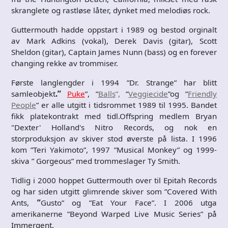
skranglete og rastløse låter, dynket med melodiøs rock.
Guttermouth hadde oppstart i 1989 og bestod orginalt
av Mark Adkins (vokal), Derek Davis (gitar), Scott
Sheldon (gitar), Captain James Nunn (bass) og en forever
changing rekke av trommiser.
Første langlengder i 1994 ”Dr. Strange” har blitt
samleobjekt
.”
Puke
”, ”
Balls
”,
”
Veggiecide
”og ”
Friendly
People
” er alle utgitt i tidsrommet 1989 til 1995. Bandet
fikk platekontrakt med tidl.Offspring medlem Bryan
"Dexter' Holland's Nitro Records, og nok en
storproduksjon av skiver stod øverste på lista. I 1996
kom ”Teri Yakimoto”, 1997 ”Musical Monkey” og 1999-
skiva ”
Gorgeous” med trommeslager Ty Smith.
Tidlig i 2000 hoppet Guttermouth over til Epitah Records
og har siden utgitt glimrende skiver som ”Covered With
Ants,
”
Gusto” og ”Eat Your Face”. I 2006 utga
amerikanerne ”Beyond Warped Live Music Series” på
Immergent.