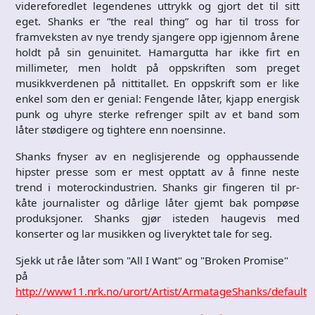
videreforedlet legendenes uttrykk og gjort det til sitt
eget. Shanks er ”the real thing” og har til tross for
framveksten av nye trendy sjangere opp igjennom årene
holdt på sin genuinitet. Hamargutta har ikke firt en
millimeter, men holdt på oppskriften som preget
musikkverdenen på nittitallet. En oppskrift som er like
enkel som den er genial: Fengende låter, kjapp energisk
punk og uhyre sterke refrenger spilt av et band som
låter stødigere og tightere enn noensinne.
Shanks fnyser av en neglisjerende og opphaussende
hipster presse som er mest opptatt av å finne neste
trend i moterockindustrien. Shanks gir fingeren til pr-
kåte journalister og dårlige låter gjemt bak pompøse
produksjoner. Shanks gjør isteden haugevis med
konserter og lar musikken og liveryktet tale for seg.
Sjekk ut råe låter som "All I Want" og "Broken Promise"
på
http://www11.nrk.no/urort/Artist/ArmatageShanks/default.