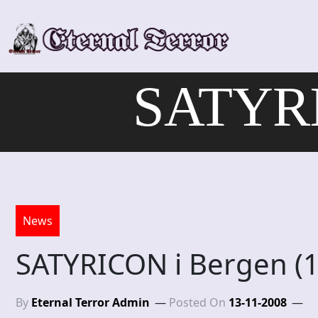
Skip
to
content
SATYRI
News
SATYRICON i Bergen (1
By
Eternal Terror Admin
Posted On
13-11-2008