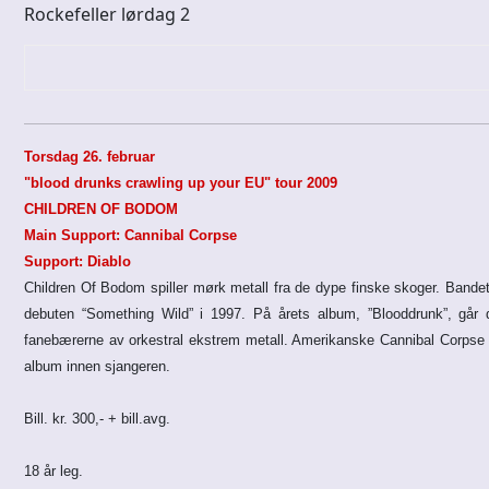
Rockefeller lørdag 2
Torsdag 26. februar
"blood drunks crawling up your EU" tour 2009
CHILDREN OF BODOM
Main Support: Cannibal Corpse
Support: Diablo
Children Of Bodom spiller mørk metall fra de dype finske skoger. Bande
debuten “Something Wild” i 1997. På årets album, ”Blooddrunk”, går
fanebærerne av orkestral ekstrem metall. Amerikanske Cannibal Corpse e
album innen sjangeren.
Bill. kr. 300,- + bill.avg.
18 år leg.