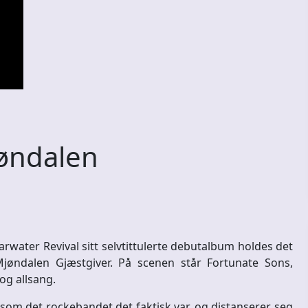
jøndalen
arwater Revival sitt selvtittulerte debutalbum holdes det
jøndalen Gjæstgiver. På scenen står Fortunate Sons,
og allsang.
som det rockebandet det faktisk var, og distanserer seg