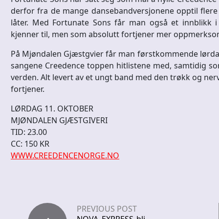
derfor fra de mange dansebandversjonene opptil flere a
låter. Med Fortunate Sons får man også et innblikk i
kjenner til, men som absolutt fortjener mer oppmerkso
På Mjøndalen Gjæstgvier får man førstkommende lørdag
sangene Creedence toppen hitlistene med, samtidig som
verden. Alt levert av et ungt band med den trøkk og ner
fortjener.
LØRDAG 11. OKTOBER
MJØNDALEN GJÆSTGIVERI
TID: 23.00
CC: 150 KR
WWW.CREEDENCENORGE.NO
PREVIOUS POST