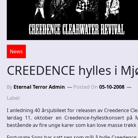
News
CREEDENCE hylles i M
By
Eternal Terror Admin
Posted On
05-10-2008
Label:
I anledning 40 årsjubileet for releasen av Creedence Cle
lørdag 11. oktober en Creedence-hyllestkonsert på M
bestående av fire unge karer som kan love masse trøkk 
Fortunate Sons har satt seg som mål å hylle Creedence 