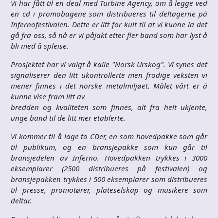
Vi har fått til en deal med Turbine Agency, om å legge ved
en cd i promobagene som distribueres til deltagerne på
Infernofestivalen. Dette er litt for kult til at vi kunne la det
gå fra oss, så nå er vi påjakt etter fler band som har lyst å
bli med å spleise.
Prosjektet har vi valgt å kalle "Norsk Urskog". Vi synes det
signaliserer den litt ukontrollerte men frodige veksten vi
mener finnes i det norske metalmiljøet. Målet vårt er å
kunne vise fram litt av
bredden og kvaliteten som finnes, alt fra helt ukjente,
unge band til de litt mer etablerte.
Vi kommer til å lage to CDer, en som hovedpakke som går
til publikum, og en bransjepakke som kun går til
bransjedelen av Inferno. Hovedpakken trykkes i 3000
eksemplarer (2500 distribueres på festivalen) og
bransjepakken trykkes i 500 eksemplarer som distribueres
til presse, promotører, plateselskap og musikere som
deltar.