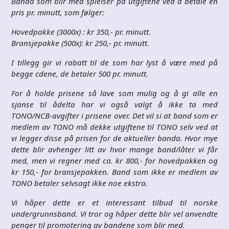
Banda som blir med spleiser på utgiftene ved å betale en
pris pr. minutt, som følger:
Hovedpakke (3000x) : kr 350,- pr. minutt.
Bransjepakke (500x): kr 250,- pr. minutt.
I tillegg gir vi rabatt til de som har lyst å være med på
begge cdene, de betaler 500 pr. minutt.
For å holde prisene så lave som mulig og å gi alle en
sjanse til ådelta har vi også valgt å ikke ta med
TONO/NCB-avgifter i prisene over. Det vil si at band som er
medlem av TONO må dekke utgiftene til TONO selv ved at
vi legger disse på prisen for de aktueller banda. Hvor mye
dette blir avhenger litt av hvor mange band/låter vi får
med, men vi regner med ca. kr 800,- for hovedpakken og
kr 150,- for bransjepakken. Band som ikke er medlem av
TONO betaler selvsagt ikke noe ekstra.
Vi håper dette er et interessant tilbud til norske
undergrunnsband. Vi tror og håper dette blir vel anvendte
penger til promotering av bandene som blir med.