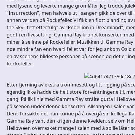
med lysene og leverte mange gromlåter. Jeg trodde jule
"Insurrection", men halvveis ut i sangen gikk de over til
annen verden på Rockefeller. Vi fikk en flott blanding av
the Sky" tett etterfulgt av "Rebellion in Dreamland", m
godt i en livesetting. Gamma Ray kronet konserten med
miner å se inne på Rockefeller. Musikken til Gamma Ray er
noe mindre fan enn hva tilfellet var før jeg ankom Oslo
en av scenens blideste personer på scenen og det er ing
Rockefeller.
Etter fjerning av ekstra trommesett og litt rigging på s
egentlig ikke hadde de helt store forventningene til, me
gang. På lik linje med Gamma Ray strålte gutta i Hello
på scenen under denne konserten. Allsangen i salen var
Deris forsøkte det han kunne på å overgå sin kollega Ka
Gamma Ray vant den krigen denne kvelden, selv om Hell
Helloween overrasket mange i salen med å spille låter so