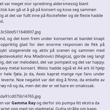
Det var meget stor spredning aldersmessig blant
aktisk kan gå ut å gå på konsert og kose seg sammen
 at det var fullt inne på Rockefeller og de fleste hadde
il.
land, og det kom frem under konserten at bandet knapt
r oppriktig glad for den enorme responsen de fikk på
innsykt utagerende og aktiv på scenen og sammen med
estevokalist Ana Mladinovici (Magica), gjorde seg langt
tig, det var melodiøst, det var pompøst og det var happy.
eavy metal konsert. Weiss hadde også et A4 ark til hjelp
r hele fjøla. Jo da, Axxis kapret mange nye fans under
leverte. Noe negativt var det dog å finne, da enkelte av
 høy nå og da, men det der er vel bare en smakssak.
en var
Gamma Ray
og derfor slo pumpa litt ekstra da
artet opp med sin gladmetal. Gutta strålte om kapp