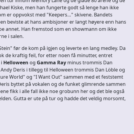
g en tur innom Memory Lane og de glade 80 årene og de
hael Kiske, men han fungerte godt så lenge han ikke
oss som er oppvokst med "Keepers…" skivene. Bandets
n beviste at hans ambisjoner er langt høyere enn hans
 noe annet. Han fremstod som en showmann om ikke
ne i salen.
tein" før de kom på igjen og leverte en lang medley. Da
 de kraftig feil, for etter noen få minutter, entret
 i
Helloween
og
Gamma Ray
minus trommis Dan
Andy Deris i tillegg til Helloween trommis Dan Löble og
uture World" og "I Want Out" sammen med et feststemt
Deris byttet på vokalen og de funket glimrende sammen
e fikk i alle fall ikke noe grobunn her og det ble også
velden. Gutta er ute på tur og hadde det veldig morsomt,