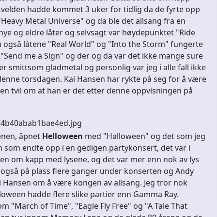
kvelden hadde kommet 3 uker for tidlig da de fyrte opp
 "Heavy Metal Universe" og da ble det allsang fra en
 nye og eldre låter og selvsagt var høydepunktet "Ride
en også låtene "Real World" og "Into the Storm" fungerte
 "Send me a Sign" og der og da var det ikke mange sure
 smittsom gladmetal og personlig var jeg i alle fall ikke
 denne torsdagen. Kai Hansen har rykte på seg for å være
en tvil om at han er det etter denne oppvisningen på
cenen, åpnet
Helloween
med "Halloween" og det som jeg
n som endte opp i en gedigen partykonsert, det var i
ween om kapp med lysene, og det var mer enn nok av lys
 også på plass flere ganger under konserten og Andy
i Hansen om å være kongen av allsang. Jeg tror nok
oween hadde flere slike partier enn Gamma Ray.
m "March of Time", "Eagle Fly Free" og "A Tale That