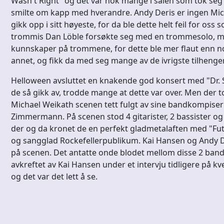
Wasn't Right" og det var nok mange i salen som tok se
smilte om kapp med hverandre. Andy Deris er ingen Mic
gikk opp i sitt høyeste, for da ble dette helt feil for 
trommis Dan Löble forsøkte seg med en trommesolo, me
kunnskaper på trommene, for dette ble mer flaut enn
annet, og fikk da med seg mange av de ivrigste tilhenger
Helloween avsluttet en knakende god konsert med "Dr. S
de så gikk av, trodde mange at dette var over. Men der tok
Michael Weikath scenen tett fulgt av sine bandkompiser
Zimmermann. På scenen stod 4 gitarister, 2 bassister og 
der og da kronet de en perfekt gladmetalaften med "F
og sangglad Rockefellerpublikum. Kai Hansen og Andy 
på scenen. Det antatte onde blodet mellom disse 2 banden
avkreftet av Kai Hansen under et intervju tidligere på k
og det var det lett å se.