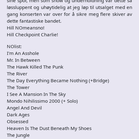
sine spor, men som show og underholdning var dette så
løssluppent og uhøytidelig at jeg løp til utsalget med en
gang konserten var over for å sikre meg flere skiver av
dette fantastiske bandet.
Hill NOmeansno!
Hill Checkpoint Charlie!
NOlist:
I'm An Asshole
Mr. In Between
The Hawk Killed The Punk
The River
The Day Everything Became Nothing (+Bridge)
The Tower
I See A Mansion In The Sky
Mondo Nihilissimo 2000 (+ Solo)
Angel And Devil
Dark Ages
Obsessed
Heaven Is The Dust Beneath My Shoes
The Jungle