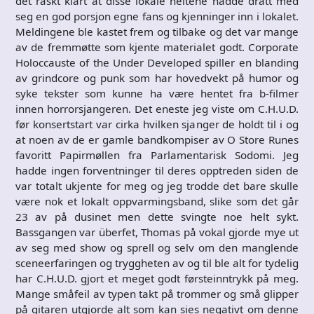
det raskt klart at disse lokale heltene hadde dratt med
seg en god porsjon egne fans og kjenninger inn i lokalet.
Meldingene ble kastet frem og tilbake og det var mange
av de fremmøtte som kjente materialet godt. Corporate
Holoccauste of the Under Developed spiller en blanding
av grindcore og punk som har hovedvekt på humor og
syke tekster som kunne ha være hentet fra b-filmer
innen horrorsjangeren. Det eneste jeg viste om C.H.U.D.
før konsertstart var cirka hvilken sjanger de holdt til i og
at noen av de er gamle bandkompiser av O Store Runes
favoritt Papirmøllen fra Parlamentarisk Sodomi. Jeg
hadde ingen forventninger til deres opptreden siden de
var totalt ukjente for meg og jeg trodde det bare skulle
være nok et lokalt oppvarmingsband, slike som det går
23 av på dusinet men dette svingte noe helt sykt.
Bassgangen var überfet, Thomas på vokal gjorde mye ut
av seg med show og sprell og selv om den manglende
sceneerfaringen og tryggheten av og til ble alt for tydelig
har C.H.U.D. gjort et meget godt førsteinntrykk på meg.
Mange småfeil av typen takt på trommer og små glipper
på gitaren utgjorde alt som kan sies negativt om denne