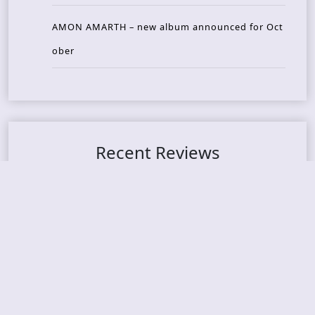
AMON AMARTH – new album announced for Oct
ober
Recent Reviews
DOUBLE MUTE – Corporate Culture: CEO Edition
METASOMA – Core
THOSE MADE BROKEN – A Door You Can Never C
lose