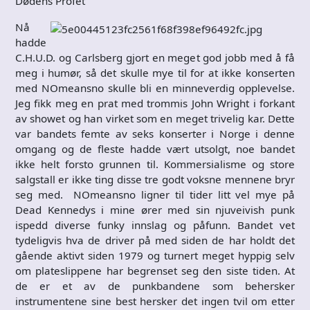
Dødens Profet
Nå
hadde
C.H.U.D. og Carlsberg gjort en meget god jobb med å få
meg i humør, så det skulle mye til for at ikke konserten
med NOmeansno skulle bli en minneverdig opplevelse.
Jeg fikk meg en prat med trommis John Wright i forkant
av showet og han virket som en meget trivelig kar. Dette
var bandets femte av seks konserter i Norge i denne
omgang og de fleste hadde vært utsolgt, noe bandet
ikke helt forsto grunnen til. Kommersialisme og store
salgstall er ikke ting disse tre godt voksne mennene bryr
seg med. NOmeansno ligner til tider litt vel mye på
Dead Kennedys i mine ører med sin njuveivish punk
ispedd diverse funky innslag og påfunn. Bandet vet
tydeligvis hva de driver på med siden de har holdt det
gående aktivt siden 1979 og turnert meget hyppig selv
om plateslippene har begrenset seg den siste tiden. At
de er et av de punkbandene som behersker
instrumentene sine best hersker det ingen tvil om etter