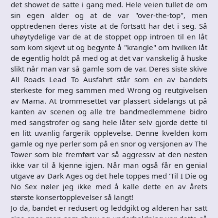
det showet de satte i gang med. Hele veien tullet de om
sin egen alder og at de var "over-the-top", men
opptredenen deres viste at de fortsatt har det i seg. Så
uhøytydelige var de at de stoppet opp introen til en låt
som kom skjevt ut og begynte å "krangle" om hvilken låt
de egentlig holdt på med og at det var vanskelig å huske
slikt når man var så gamle som de var. Deres siste skive
All Roads Lead To Ausfahrt står som en av bandets
sterkeste for meg sammen med Wrong og reutgivelsen
av Mama. At trommesettet var plassert sidelangs ut på
kanten av scenen og alle tre bandmedlemmene bidro
med sangstrofer og sang hele låter selv gjorde dette til
en litt uvanlig fargerik opplevelse. Denne kvelden kom
gamle og nye perler som på en snor og versjonen av The
Tower som ble fremført var så aggressiv at den nesten
ikke var til å kjenne igjen. Når man også får en genial
utgave av Dark Ages og det hele toppes med 'Til I Die og
No Sex nøler jeg ikke med å kalle dette en av årets
største konsertopplevelser så langt!
Jo da, bandet er redusert og leddgikt og alderen har satt