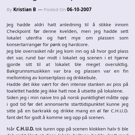
By
Kristian B
Posted On
06-10-2007
Jeg hadde aldri hatt anledning til å stikke innom
Checkpoint før denne kvelden, men jeg hadde sett
lokalet utenfra og hørt mye om plassen som
konsertarrangør for pønk og hardcore.
Jeg ble overrasket når jeg kom inn og så hvor god plass
det var, rund bar midt i lokalet og scenen i et hjørne
gjorde sitt til at lokalet ble meget oversiktlig.
Bakgrunnsmusikken var bra og plassen var en fin
mellomting av konsertplass og drikkebule.
Hadde det ikke vært for den intense stanken av piss på
toalettet hadde jeg ikke hatt noe å utsette på lokalene.
Siden jeg i min naive tro på norsk punktlighet måtte opp
i god tid før det annonserte starttidspunktet kunne jeg
sitte på en barkrakk og drikke mang en øl før C.H.U.D.
fant det for godt å komme seg opp på scenen.
Når
C.H.U.D.
tok turen opp på scenen klokken halv ti ble