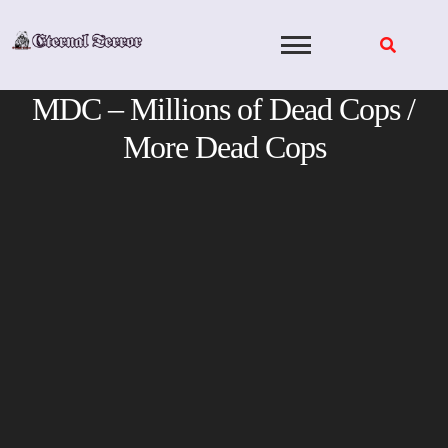
Skip
to
content
MDC – Millions of Dead Cops /
More Dead Cops