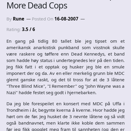
More Dead Cops
By
Rune
Posted On
16-08-2007
Rating:
3.5 / 6
En gang på tidlig 80 tallet ble jeg tipset om et
amerikansk anarkistisk punkband som visstnok skulle
være raskere og tøffere enn Dead Kennedys, et band
som hadde høy status i undertegnedes leir på den tiden.
Jeg fikk fatt i et opptak og husker jeg ble en smule
imponert der og da. Av en eller merkelig grunn ble MDC
glemt ganske raskt, og det til tross for at de 3 låtene
"Three Blind Mice", "I Remember" og "John Wayne was a
Nazi" hadde festet seg godt i hjernebarken.
Da jeg ble forespeilet en konsert med MDC på Uffa i
Trondheim i år, begynte kverna å kverne. Hvor hadde jeg
hørt om de før. Jeg husket de 3 nevnte låtene og så vidt
også bandnavnet, men klarte ikke koble dem sammen
før jeg fikk googlet meg fram til sannheten (og den er