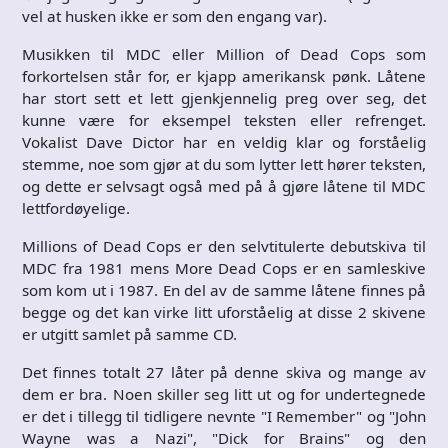
vel at husken ikke er som den engang var).
Musikken til MDC eller Million of Dead Cops som
forkortelsen står for, er kjapp amerikansk pønk. Låtene
har stort sett et lett gjenkjennelig preg over seg, det
kunne være for eksempel teksten eller refrenget.
Vokalist Dave Dictor har en veldig klar og forståelig
stemme, noe som gjør at du som lytter lett hører teksten,
og dette er selvsagt også med på å gjøre låtene til MDC
lettfordøyelige.
Millions of Dead Cops er den selvtitulerte debutskiva til
MDC fra 1981 mens More Dead Cops er en samleskive
som kom ut i 1987. En del av de samme låtene finnes på
begge og det kan virke litt uforståelig at disse 2 skivene
er utgitt samlet på samme CD.
Det finnes totalt 27 låter på denne skiva og mange av
dem er bra. Noen skiller seg litt ut og for undertegnede
er det i tillegg til tidligere nevnte "I Remember" og "John
Wayne was a Nazi", "Dick for Brains" og den