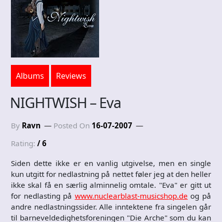
Albums
Reviews
NIGHTWISH – Eva
By
Ravn
Posted On
16-07-2007
Rating:
/ 6
Siden dette ikke er en vanlig utgivelse, men en single
kun utgitt for nedlastning på nettet føler jeg at den heller
ikke skal få en særlig alminnelig omtale. "Eva" er gitt ut
for nedlasting på
www.nuclearblast-musicshop.de
og på
andre nedlastningssider. Alle inntektene fra singelen går
til barneveldedighetsforeningen "Die Arche" som du kan