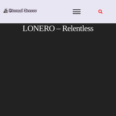
Skip
to
content
LONERO – Relentless