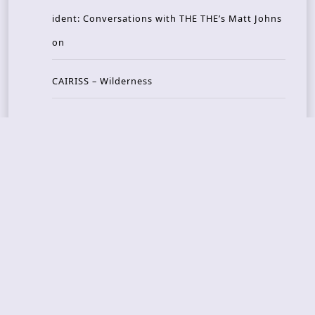
ident: Conversations with THE THE’s Matt Johns
on
CAIRISS – Wilderness
Recent Concerts
Tons of Rock 2026 – Day 4
Tons of Rock 2026 – Day 3
Tons of Rock 2026 – Day 2