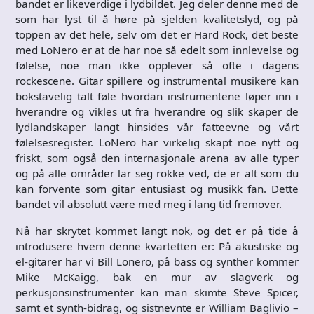
bandet er likeverdige i lydbildet. Jeg deler denne med de
som har lyst til å høre på sjelden kvalitetslyd, og på
toppen av det hele, selv om det er Hard Rock, det beste
med LoNero er at de har noe så edelt som innlevelse og
følelse, noe man ikke opplever så ofte i dagens
rockescene. Gitar spillere og instrumental musikere kan
bokstavelig talt føle hvordan instrumentene løper inn i
hverandre og vikles ut fra hverandre og slik skaper de
lydlandskaper langt hinsides vår fatteevne og vårt
følelsesregister. LoNero har virkelig skapt noe nytt og
friskt, som også den internasjonale arena av alle typer
og på alle områder lar seg rokke ved, de er alt som du
kan forvente som gitar entusiast og musikk fan. Dette
bandet vil absolutt være med meg i lang tid fremover.
Nå har skrytet kommet langt nok, og det er på tide å
introdusere hvem denne kvartetten er: På akustiske og
el-gitarer har vi Bill Lonero, på bass og synther kommer
Mike McKaigg, bak en mur av slagverk og
perkusjonsinstrumenter kan man skimte Steve Spicer,
samt et synth-bidrag, og sistnevnte er William Baglivio –