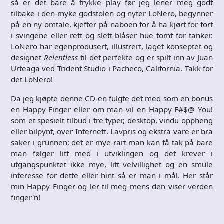
så er det bare å trykke play før jeg lener meg godt
tilbake i den myke godstolen og nyter LoNero, begynner
på en ny omtale, kjefter på naboen for å ha kjørt for fort
i svingene eller rett og slett blåser hue tomt for tanker.
LoNero har egenprodusert, illustrert, laget konseptet og
designet
Relentless
til det perfekte og er spilt inn av Juan
Urteaga ved Trident Studio i Pacheco, California.
Takk for
det LoNero!
Da jeg kjøpte denne CD-en fulgte det med som en bonus
en Happy Finger eller om man vil en Happy F#$@ You!
som et spesielt tilbud i tre typer, desktop, vindu oppheng
eller bilpynt, over Internett. Lavpris og ekstra vare er bra
saker i grunnen; det er mye rart man kan få tak på bare
man følger litt med i utviklingen og det krever i
utgangspunktet ikke mye, litt velvillighet og en smule
interesse for dette eller hint så er man i mål. Her står
min Happy Finger og ler til meg mens den viser verden
finger'n!