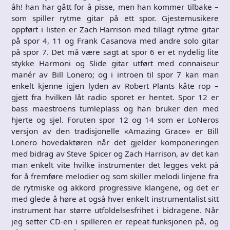
åh! han har gått for å pisse, men han kommer tilbake –
som spiller rytme gitar på ett spor. Gjestemusikere
oppført i listen er Zach Harrison med tillagt rytme gitar
på spor 4, 11 og Frank Casanova med andre solo gitar
på spor 7. Det må være sagt at spor 6 er et nydelig lite
stykke Harmoni og Slide gitar utført med connaiseur
manér av Bill Lonero; og i introen til spor 7 kan man
enkelt kjenne igjen lyden av Robert Plants kåte rop –
gjett fra hvilken låt radio sporet er hentet. Spor 12 er
bass maestroens tumleplass og han bruker den med
hjerte og sjel. Foruten spor 12 og 14 som er LoNeros
versjon av den tradisjonelle «Amazing Grace» er Bill
Lonero hovedaktøren når det gjelder komponeringen
med bidrag av Steve Spicer og Zach Harrison, av det kan
man enkelt vite hvilke instrumenter det legges vekt på
for å fremføre melodier og som skiller melodi linjene fra
de rytmiske og akkord progressive klangene, og det er
med glede å høre at også hver enkelt instrumentalist sitt
instrument har større utfoldelsesfrihet i bidragene. Når
jeg setter CD-en i spilleren er repeat-funksjonen på, og