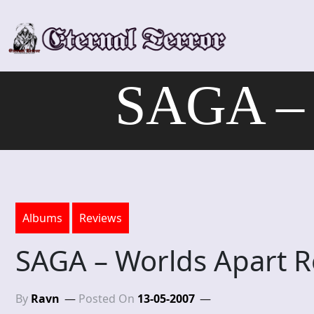
Skip
to
content
SAGA – W
Albums
Reviews
SAGA – Worlds Apart R
By
Ravn
Posted On
13-05-2007