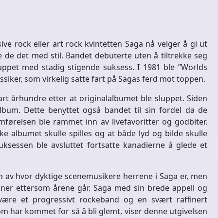
ve rock eller art rock kvintetten Saga nå velger å gi ut
e de det med stil. Bandet debuterte uten å tiltrekke seg
uppet med stadig stigende suksess. I 1981 ble ”Worlds
ssiker, som virkelig satte fart på Sagas ferd mot toppen.
vart århundre etter at originalalbumet ble sluppet. Siden
bum. Dette benyttet også bandet til sin fordel da de
mførelsen ble rammet inn av livefavoritter og godbiter.
ske albumet skulle spilles og at både lyd og bilde skulle
suksessen ble avsluttet fortsatte kanadierne å glede et
n av hvor dyktige scenemusikere herrene i Saga er, men
ner ettersom årene går. Saga med sin brede appell og
ære et progressivt rockeband og en svært raffinert
 har kommet for så å bli glemt, viser denne utgivelsen