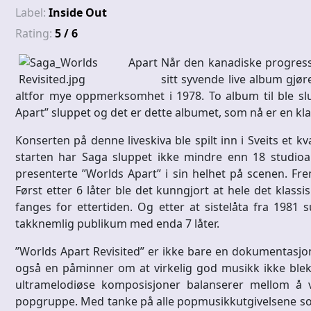
Label:
Inside Out
Rating:
5 / 6
Når den kanadiske progressi
sitt syvende live album gjør
altfor mye oppmerksomhet i 1978. To album til ble sl
Apart” sluppet og det er dette albumet, som nå er en kla
Konserten på denne liveskiva ble spilt inn i Sveits et k
starten har Saga sluppet ikke mindre enn 18 studioal
presenterte ”Worlds Apart” i sin helhet på scenen. Fre
Først etter 6 låter ble det kunngjort at hele det klassi
fanges for ettertiden. Og etter at sistelåta fra 1981 
takknemlig publikum med enda 7 låter.
”Worlds Apart Revisited” er ikke bare en dokumentasjo
også en påminner om at virkelig god musikk ikke blek
ultramelodiøse komposisjoner balanserer mellom å v
popgruppe. Med tanke på alle popmusikkutgivelsene som