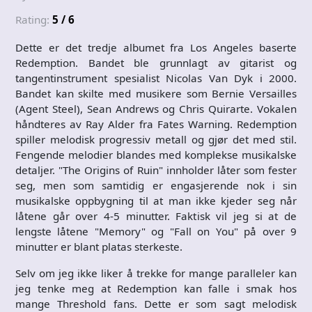
Rating:
5 / 6
Dette er det tredje albumet fra Los Angeles baserte
Redemption. Bandet ble grunnlagt av gitarist og
tangentinstrument spesialist Nicolas Van Dyk i 2000.
Bandet kan skilte med musikere som Bernie Versailles
(Agent Steel), Sean Andrews og Chris Quirarte. Vokalen
håndteres av Ray Alder fra Fates Warning. Redemption
spiller melodisk progressiv metall og gjør det med stil.
Fengende melodier blandes med komplekse musikalske
detaljer. "The Origins of Ruin" innholder låter som fester
seg, men som samtidig er engasjerende nok i sin
musikalske oppbygning til at man ikke kjeder seg når
låtene går over 4-5 minutter. Faktisk vil jeg si at de
lengste låtene "Memory" og "Fall on You" på over 9
minutter er blant platas sterkeste.
Selv om jeg ikke liker å trekke for mange paralleler kan
jeg tenke meg at Redemption kan falle i smak hos
mange Threshold fans. Dette er som sagt melodisk