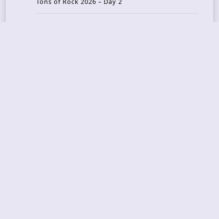
Tons of Rock 2026 – Day 2
Tons Of Rock 2026 – Day 1
GOATMILKER & DUNE SEA – 05.06.2026 – Bergen,
Norway
Recent Photo Galleries
TONS OF ROCK 2026 – Day 4 – 27.06.2026
TONS OF ROCK 2026 – Day 3 – 26.06.2026