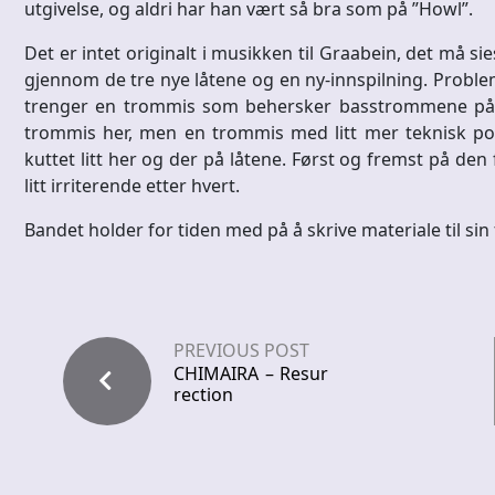
utgivelse, og aldri har han vært så bra som på ”Howl”.
Det er intet originalt i musikken til Graabein, det må si
gjennom de tre nye låtene og en ny-innspilning. Problemet
trenger en trommis som behersker basstrommene på en
trommis her, men en trommis med litt mer teknisk pon
kuttet litt her og der på låtene. Først og fremst på den
litt irriterende etter hvert.
Bandet holder for tiden med på å skrive materiale til sin f
PREVIOUS POST
CHIMAIRA – Resur
rection