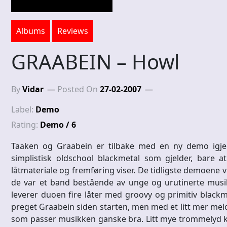
Albums
Reviews
GRAABEIN – Howl
By
Vidar
Posted On
27-02-2007
Label:
Demo
Rating:
Demo / 6
Taaken og Graabein er tilbake med en ny demo igjen
simplistisk oldschool blackmetal som gjelder, bare 
låtmateriale og fremføring viser. De tidligste demoene v
de var et band bestående av unge og urutinerte musik
leverer duoen fire låter med groovy og primitiv blackm
preget Graabein siden starten, men med et litt mer mel
som passer musikken ganske bra. Litt mye trommelyd k