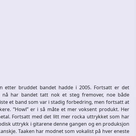
 etter bruddet bandet hadde i 2005. Fortsatt er det
at nå har bandet tatt nok et steg fremover, noe både
iste et band som var i stadig forbedring, men fortsatt at
ere. ”Howl” er i så måte et mer voksent produkt. Her
etal. Fortsatt med det litt mer rocka uttrykket som har
odisk uttrykk i gitarene denne gangen og en produksjon
anskje. Taaken har modnet som vokalist på hver eneste