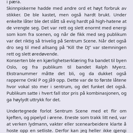
i pæra.
Skinnpiskerne hadde med andre ord et høyt forbruk av
stikker. De ble kastet, men også hardt brukt. Under
enkelte låter ble det slått så evig hardt på high-hatene at
de vrengte seg. Det var rett og slett enormt med energi
som kom fra scenen, og når de fikk med seg publikum
var det riktig så trivelig på Sentrum Scene. Når det også
dro seg til med allsang på ”Kill the DJ” var stemningen
rett og slett øredøvende.
Konserten ble en kjærlighetserklæring fra bandet til byen
Oslo, og fra publikum til bandet Ralph Myerz.
Ekstranummer måtte det bli, og da dukket også
rapperne Onkl P og Jå9 opp. Dette var de to første låtene
hvor vokal sto mer i sentrum, og det funket det også.
Publikum satte i hvert fall stor pris på kombinasjonen, og
ga høylydt uttrykk for det.
Undertegnede forlot Sentrum Scene med et flir om
kjeften, og pipelyd i ørene. Eneste som trakk litt ned, var
at verken lydmann, vakter eller scenearbeidere klarte å
hoste opp en setliste. Derfor kan jeg heller ikke gjengi