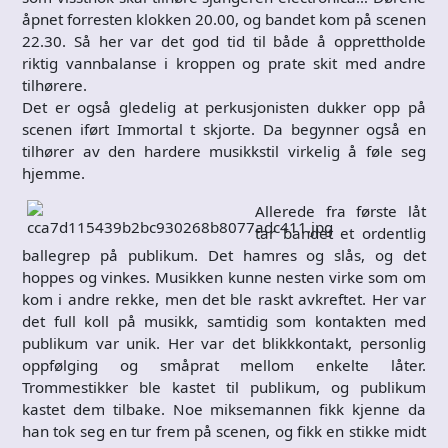
åpnet forresten klokken 20.00, og bandet kom på scenen
22.30. Så her var det god tid til både å opprettholde
riktig vannbalanse i kroppen og prate skit med andre
tilhørere.
Det er også gledelig at perkusjonisten dukker opp på
scenen iført Immortal t skjorte. Da begynner også en
tilhører av den hardere musikkstil virkelig å føle seg
hjemme.
Allerede fra første låt
tar bandet et ordentlig
ballegrep på publikum. Det hamres og slås, og det
hoppes og vinkes. Musikken kunne nesten virke som om
kom i andre rekke, men det ble raskt avkreftet. Her var
det full koll på musikk, samtidig som kontakten med
publikum var unik. Her var det blikkkontakt, personlig
oppfølging og småprat mellom enkelte låter.
Trommestikker ble kastet til publikum, og publikum
kastet dem tilbake. Noe miksemannen fikk kjenne da
han tok seg en tur frem på scenen, og fikk en stikke midt