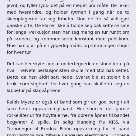
jevnt, og fyller lydbildet på en meget bra måte. De leker
med hverandre, og holder rytmen i gang når de to
skinnplagerne tar seg friheter. Noe de for så vidt gjør
ganske ofte. De klarer ikke å holde seg bak settene sine
for lenge. Perkusjonisten har seg mang en tur rundt om
på scenen, og kommuniserer konstant med publikum.
Noe han gjør på en ypperlig måte, og stemningen stiger
for hver tur.
Det kan her skytes inn at undertegnede en stund lurte på
hva i helvete perkusjonisten skulle med stol bak settet.
Dette da han aldri satt nede. Svaret ble at stolen ble
brukt som stigbrett for hver gang han skulle ta seg en
labbetur på slagvåpnene.
Ralph Myerz er også et band som gir en god beng i alt
som heter oppvarmingsband. Her snurrer det gamle
rockelåter ut fra høyttalerne, fra dørene åpnes til bandet
begynner å spille. En salig blanding fra KISS, via
Turboneger til Exodus. Finfin oppvarming for et band
som visstnok skal tilhøre sjangeren electronica… Dørene