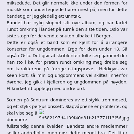
miksedude. Det glir normalt ikke under den formen for
musikk som undertegnede hører mest på, men for dette
bandet gjør jeg gledelig ett unntak.
Bandet har nylig sluppet sitt nye album, og har fartet
rundt omkring i landet på turnè den siste tiden. Oslo var
siste stopp før de vendte snuten tilbake til Bergen.
Dette er også et band som er kjent for å arrangere
konserter for ungdommen. Ergo for dem under 18. Så
også i Oslo. Det gjør at skriblenten følte seg gammel der
han sto i kø, for praten rundt omkring meg dreide seg
om karakterene på forrige o-fagsprøve… Heldigvis var
køen kort, så min og ungdommens vei skiltes innenfor
dørene. Jeg gikk i kjelleren og ungdommen på høyden.
Et knirkefritt opplegg med andre ord.
Scenen på Sentrum domineres av ett stykk trommesett,
og ett stykk perkusjonssett. Slagvåpnene
er profilerte, og
skal vise seg å
dominere
fullstendig denne kvelden. Bandets andre medlemmer
spiller andrefiolin, men gjør dette meget bra. Det låter