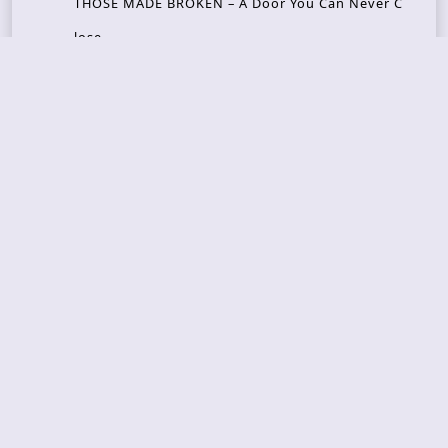
THOSE MADE BROKEN – A Door You Can Never C
lose
JASON WOOD & MATT JOHNSON – Cognitive Diss
ident: Conversations with THE THE’s Matt Johns
on
CAIRISS – Wilderness
Recent Concerts
Tons of Rock 2026 – Day 4