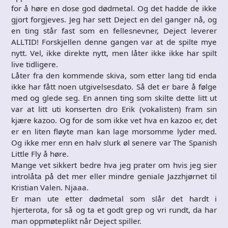
for å høre en dose god dødmetal. Og det hadde de ikke
gjort forgjeves. Jeg har sett Deject en del ganger nå, og
en ting står fast som en fellesnevner, Deject leverer
ALLTID! Forskjellen denne gangen var at de spilte mye
nytt. Vel, ikke direkte nytt, men låter ikke ikke har spilt
live tidligere.
Låter fra den kommende skiva, som etter lang tid enda
ikke har fått noen utgivelsesdato. Så det er bare å følge
med og glede seg. En annen ting som skilte dette litt ut
var at litt uti konserten dro Erik (vokalisten) fram sin
kjære kazoo. Og for de som ikke vet hva en kazoo er, det
er en liten fløyte man kan lage morsomme lyder med.
Og ikke mer enn en halv slurk øl senere var The Spanish
Little Fly å høre.
Mange vet sikkert bedre hva jeg prater om hvis jeg sier
introlåta på det mer eller mindre geniale Jazzhjørnet til
Kristian Valen. Njaaa.
Er man ute etter dødmetal som slår det hardt i
hjerterota, for så og ta et godt grep og vri rundt, da har
man oppmøteplikt når Deject spiller.