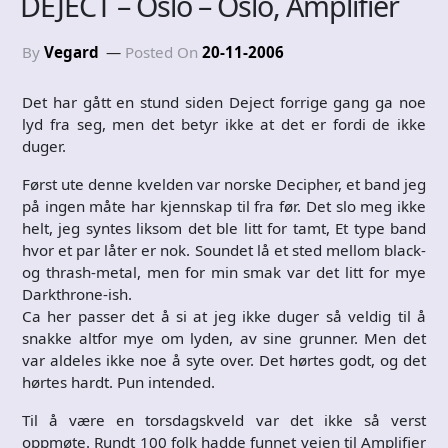
DEJECT – Oslo – Oslo, Amplifier
By
Vegard
Posted On
20-11-2006
Det har gått en stund siden Deject forrige gang ga noe
lyd fra seg, men det betyr ikke at det er fordi de ikke
duger.
Først ute denne kvelden var norske Decipher, et band jeg
på ingen måte har kjennskap til fra før. Det slo meg ikke
helt, jeg syntes liksom det ble litt for tamt, Et type band
hvor et par låter er nok. Soundet lå et sted mellom black-
og thrash-metal, men for min smak var det litt for mye
Darkthrone-ish.
Ca her passer det å si at jeg ikke duger så veldig til å
snakke altfor mye om lyden, av sine grunner. Men det
var aldeles ikke noe å syte over. Det hørtes godt, og det
hørtes hardt. Pun intended.
Til å være en torsdagskveld var det ikke så verst
oppmøte. Rundt 100 folk hadde funnet veien til Amplifier