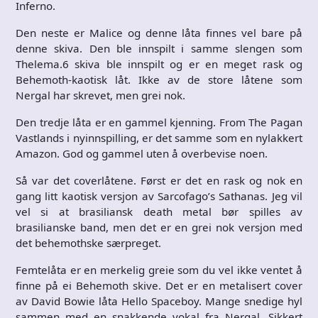
Inferno.
Den neste er Malice og denne låta finnes vel bare på
denne skiva. Den ble innspilt i samme slengen som
Thelema.6 skiva ble innspilt og er en meget rask og
Behemoth-kaotisk låt. Ikke av de store låtene som
Nergal har skrevet, men grei nok.
Den tredje låta er en gammel kjenning. From The Pagan
Vastlands i nyinnspilling, er det samme som en nylakkert
Amazon. God og gammel uten å overbevise noen.
Så var det coverlåtene. Først er det en rask og nok en
gang litt kaotisk versjon av Sarcofago’s Sathanas. Jeg vil
vel si at brasiliansk death metal bør spilles av
brasilianske band, men det er en grei nok versjon med
det behemothske særpreget.
Femtelåta er en merkelig greie som du vel ikke ventet å
finne på ei Behemoth skive. Det er en metalisert cover
av David Bowie låta Hello Spaceboy. Mange snedige hyl
sammen med en snakkende vokal fra Nergal. Sikkert