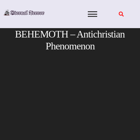
Skip
to
content
BEHEMOTH – Antichristian
Phenomenon