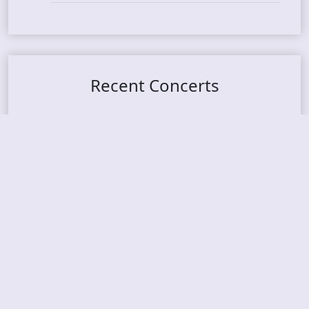
Recent Concerts
Tons of Rock 2026 – Day 4
Tons of Rock 2026 – Day 3
Tons of Rock 2026 – Day 2
Tons Of Rock 2026 – Day 1
GOATMILKER & DUNE SEA – 05.06.2026 – Bergen,
Norway