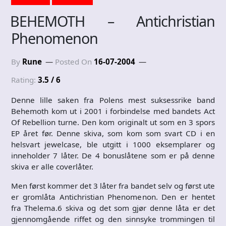
BEHEMOTH – Antichristian
Phenomenon
By
Rune
Posted On
16-07-2004
Rating:
3.5 / 6
Denne lille saken fra Polens mest suksessrike band
Behemoth kom ut i 2001 i forbindelse med bandets Act
Of Rebellion turne. Den kom originalt ut som en 3 spors
EP året før. Denne skiva, som kom som svart CD i en
helsvart jewelcase, ble utgitt i 1000 eksemplarer og
inneholder 7 låter. De 4 bonuslåtene som er på denne
skiva er alle coverlåter.
Men først kommer det 3 låter fra bandet selv og først ute
er gromlåta Antichristian Phenomenon. Den er hentet
fra Thelema.6 skiva og det som gjør denne låta er det
gjennomgående riffet og den sinnsyke trommingen til