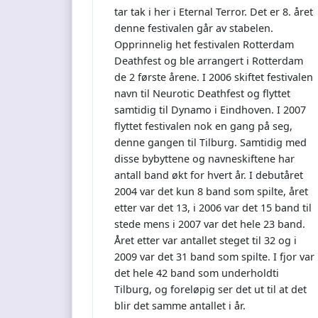
tar tak i her i Eternal Terror. Det er 8. året
denne festivalen går av stabelen.
Opprinnelig het festivalen Rotterdam
Deathfest og ble arrangert i Rotterdam
de 2 første årene. I 2006 skiftet festivalen
navn til Neurotic Deathfest og flyttet
samtidig til Dynamo i Eindhoven. I 2007
flyttet festivalen nok en gang på seg,
denne gangen til Tilburg. Samtidig med
disse bybyttene og navneskiftene har
antall band økt for hvert år. I debutåret
2004 var det kun 8 band som spilte, året
etter var det 13, i 2006 var det 15 band til
stede mens i 2007 var det hele 23 band.
Året etter var antallet steget til 32 og i
2009 var det 31 band som spilte. I fjor var
det hele 42 band som underholdti
Tilburg, og foreløpig ser det ut til at det
blir det samme antallet i år.