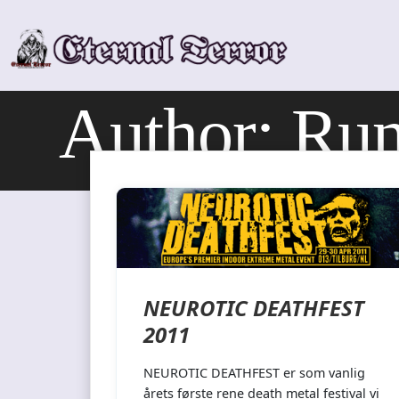
Skip
to
content
Author:
Run
NEUROTIC DEATHFEST
2011
NEUROTIC DEATHFEST er som vanlig
årets første rene death metal festival vi