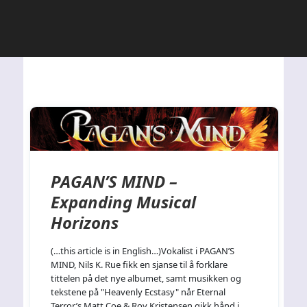
PAGAN’S MIND –
Expanding Musical
Horizons
(…this article is in English…)Vokalist i PAGAN’S
MIND, Nils K. Rue fikk en sjanse til å forklare
tittelen på det nye albumet, samt musikken og
tekstene på "Heavenly Ecstasy" når Eternal
Terror’s Matt Coe & Roy Kristensen gikk hånd i