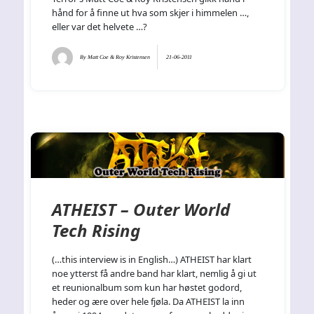
hånd for å finne ut hva som skjer i himmelen …,
eller var det helvete …?
By
Matt Coe & Roy Kristensen
21-06-2011
ATHEIST – Outer World
Tech Rising
(…this interview is in English…) ATHEIST har klart
noe ytterst få andre band har klart, nemlig å gi ut
et reunionalbum som kun har høstet godord,
heder og ære over hele fjøla. Da ATHEIST la inn