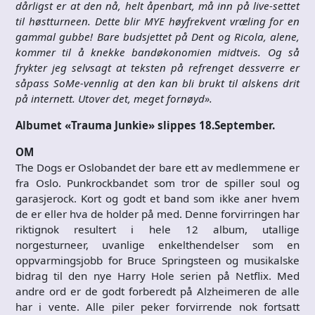
dårligst er at den nå, helt åpenbart, må inn på live-settet
til høstturneen. Dette blir MYE høyfrekvent vræling for en
gammal gubbe! Bare budsjettet på Dent og Ricola, alene,
kommer til å knekke bandøkonomien midtveis. Og så
frykter jeg selvsagt at teksten på refrenget dessverre er
såpass SoMe-vennlig at den kan bli brukt til alskens drit
på internett. Utover det, meget fornøyd».
Albumet «Trauma Junkie» slippes 18.September.
OM
The Dogs er Oslobandet der bare ett av medlemmene er
fra Oslo. Punkrockbandet som tror de spiller soul og
garasjerock. Kort og godt et band som ikke aner hvem
de er eller hva de holder på med. Denne forvirringen har
riktignok resultert i hele 12 album, utallige
norgesturneer, uvanlige enkelthendelser som en
oppvarmingsjobb for Bruce Springsteen og musikalske
bidrag til den nye Harry Hole serien på Netflix. Med
andre ord er de godt forberedt på Alzheimeren de alle
har i vente. Alle piler peker forvirrende nok fortsatt