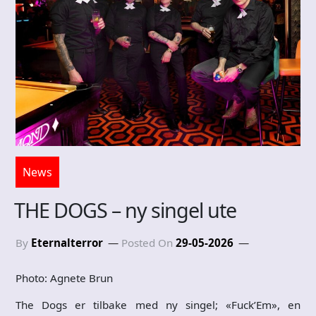
News
THE DOGS – ny singel ute
By
Eternalterror
Posted On
29-05-2026
Photo: Agnete Brun
The Dogs er tilbake med ny singel; «Fuck’Em», en