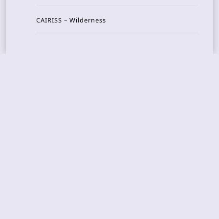
CAIRISS – Wilderness
Recent Concerts
Tons of Rock 2026 – Day 4
Tons of Rock 2026 – Day 3
Tons of Rock 2026 – Day 2
Tons Of Rock 2026 – Day 1