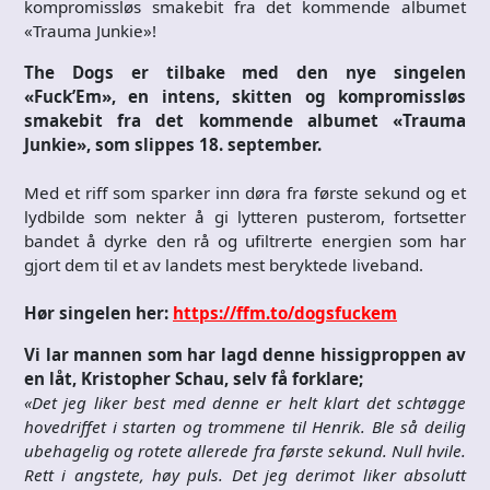
kompromissløs smakebit fra det kommende albumet
«Trauma Junkie»!
The Dogs er tilbake med den nye singelen
«Fuck’Em», en intens, skitten og kompromissløs
smakebit fra det kommende albumet «Trauma
Junkie», som slippes 18. september.
Med et riff som sparker inn døra fra første sekund og et
lydbilde som nekter å gi lytteren pusterom, fortsetter
bandet å dyrke den rå og ufiltrerte energien som har
gjort dem til et av landets mest beryktede liveband.
Hør singelen her:
https://ffm.to/dogsfuckem
Vi lar mannen som har lagd denne hissigproppen av
en låt, Kristopher Schau, selv få forklare;
«Det jeg liker best med denne er helt klart det schtøgge
hovedriffet i starten og trommene til Henrik. Ble så deilig
ubehagelig og rotete allerede fra første sekund. Null hvile.
Rett i angstete, høy puls. Det jeg derimot liker absolutt