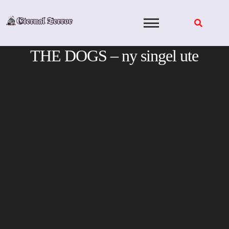
Skip
to
content
THE DOGS – ny singel ute