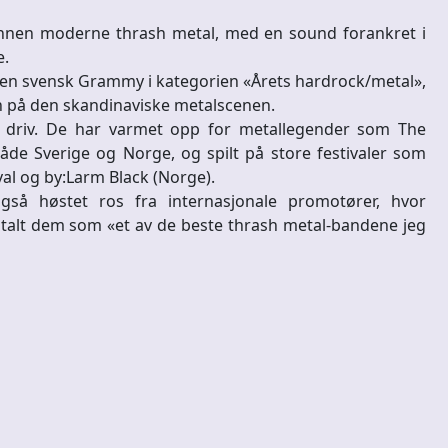
 innen moderne thrash metal, med en sound forankret i
e.
l en svensk Grammy i kategorien «Årets hardrock/metal»,
n på den skandinaviske metalscenen.
e driv. De har varmet opp for metallegender som The
både Sverige og Norge, og spilt på store festivaler som
al og by:Larm Black (Norge).
så høstet ros fra internasjonale promotører, hvor
alt dem som «et av de beste thrash metal-bandene jeg