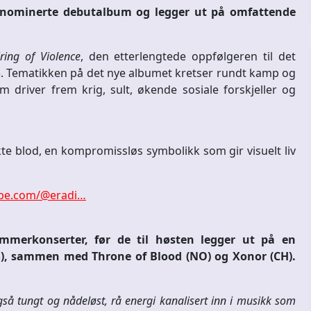
isnominerte debutalbum og legger ut på omfattende
ring of Violence
, den etterlengtede oppfølgeren til det
. Tematikken på det nye albumet kretser rundt kamp og
driver frem krig, sult, økende sosiale forskjeller og
te blod, en kompromissløs symbolikk som gir visuelt liv
ube.com/@eradi…
ommerkonserter, før de til høsten legger ut på en
), sammen med Throne of Blood (NO) og Xonor (CH).
gså tungt og nådeløst, rå energi kanalisert inn i musikk som