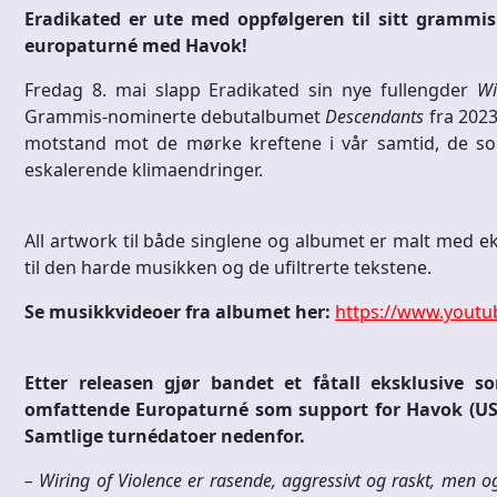
Eradikated er ute med oppfølgeren til sitt gramm
europaturné med Havok!
Fredag 8. mai slapp Eradikated sin nye fullengder
Wi
Grammis-nominerte debutalbumet
Descendants
fra 2023
motstand mot de mørke kreftene i vår samtid, de som 
eskalerende klimaendringer.
All artwork til både singlene og albumet er malt med ek
til den harde musikken og de ufiltrerte tekstene.
Se musikkvideoer fra albumet her:
https://www.yout
Etter releasen gjør bandet et fåtall eksklusive s
omfattende Europaturné som support for Havok (US
Samtlige turnédatoer nedenfor.
– Wiring of Violence er rasende, aggressivt og raskt, men o