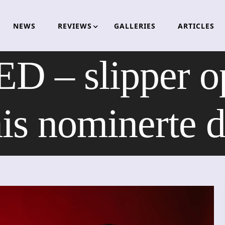
NEWS
REVIEWS
GALLERIES
ARTICLES
– slipper opp
mis nominerte 