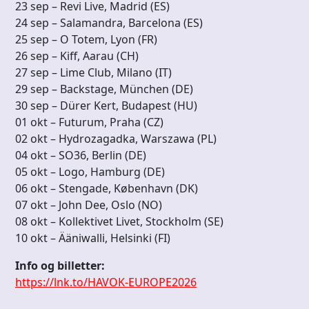
23 sep – Revi Live, Madrid (ES)
24 sep – Salamandra, Barcelona (ES)
25 sep – O Totem, Lyon (FR)
26 sep – Kiff, Aarau (CH)
27 sep – Lime Club, Milano (IT)
29 sep – Backstage, München (DE)
30 sep – Dürer Kert, Budapest (HU)
01 okt – Futurum, Praha (CZ)
02 okt – Hydrozagadka, Warszawa (PL)
04 okt – SO36, Berlin (DE)
05 okt – Logo, Hamburg (DE)
06 okt – Stengade, København (DK)
07 okt – John Dee, Oslo (NO)
08 okt – Kollektivet Livet, Stockholm (SE)
10 okt – Ääniwalli, Helsinki (FI)
Info og billetter:
https://lnk.to/HAVOK-EUROPE2026