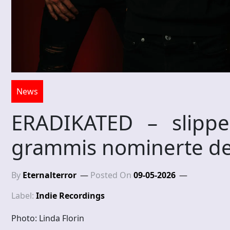
News
ERADIKATED – slipper
grammis nominerte d
By
Eternalterror
Posted On
09-05-2026
Label:
Indie Recordings
Photo: Linda Florin