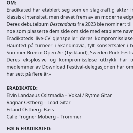
OM:
Eradikated har etablert seg som en slagkraftig aktør
klassisk intensitet, men drevet frem av en moderne edg
Deres debutalbum
Descendants
fra 2023 ble nominert ti
noe som plasserte dem side om side med etablerte nav
Eradikateds live-CV gjenspeiler deres kompromissløs
Haunted på turneer i Skandinavia, fylt konsertsaler i 
Summer Breeze Open Air (Tyskland), Sweden Rock Festiv
Deres eksplosive og kompromissløse uttrykk har og
medlemmer av Download Festival-delegasjonen har omt
har sett på flere år.»
ERADIKATED:
Elvin Landaeus Csizmadia – Vokal / Rytme Gitar
Ragnar Östberg – Lead Gitar
Erland Östberg- Bass
Calle Frogner Moberg – Trommer
FØLG ERADIKATED: