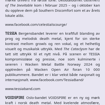
mørke univers fra første tone. Debutalbumet
Observers
of The Inevitable
kom i februar 2025 – og i oktober kan
du oppleve dem på Southern Discomfort som et av årets
lokale alibi.
www.facebook.com/celestialscourge/
TESSIA
Bergensbandet leverer en kraftfull blanding av
prog og melodisk death metal, kjent for sin sterke
kontrast mellom growls og ren vokal, og et helhetlig
visuelt og musikalsk uttrykk. Med
The Cataclysm
har de
tatt sitt uttrykk til et nytt nivå. På scenen er TESSIA
kompromissløse og presise, noe som kulminerte i
seieren i Wacken Metal Battle Norway 2024 og
opptreden på Wacken Open Air foran 10 000
publikummere. Bandet er i klar vekst både nasjonalt og
internasjonalt. www.facebook.com/TessiaBand/
www.tessiaband.com
VOIDSPIRE
Oslo-bandet VOIDSPIRE er en ny og mørk
kraft i norsk death metal. Med kvelende atmosfære,