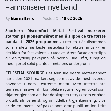
– annonserer nye band
By
Eternalterror
Posted On
10-02-2026
Southern Discomfort Metal Festival markerer
starten på jubileumsåret med å slippe de tre første
banda til 2026‑programmet.
Etter to tiår tilsammen
som landets mørkeste møteplass for ekstremmusikk, er
det klart for festivalens 20 utgave. Årets første artistslipp
gir en tydelig pekepinn på hvor vi skal: rått, tungt og
med hjertet solid plantet i metalens undergrunn.
CELESTIAL SCOURGE
Det tekniske death metal-bandet
har siden 2021 markert seg som et av de mest lovende
navnene i norsk extreme metal. Med interstellare
temaer, massive riff, komplekse rytmer og en vokal som
skjærer gjennom alt, har de skapt et uttrykk som er både
brutalt, atmosfærisk og umiddelbart gjenkjennelig. Live
er de en intens kraftpakke som drar publikum inn i sitt