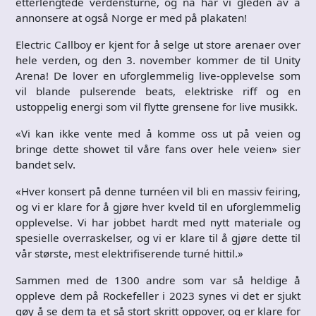
etterlengtede verdensturne, og nå har vi gleden av å
annonsere at også Norge er med på plakaten!
Electric Callboy er kjent for å selge ut store arenaer over
hele verden, og den 3. november kommer de til Unity
Arena! De lover en uforglemmelig live-opplevelse som
vil blande pulserende beats, elektriske riff og en
ustoppelig energi som vil flytte grensene for live musikk.
«Vi kan ikke vente med å komme oss ut på veien og
bringe dette showet til våre fans over hele veien» sier
bandet selv.
«Hver konsert på denne turnéen vil bli en massiv feiring,
og vi er klare for å gjøre hver kveld til en uforglemmelig
opplevelse. Vi har jobbet hardt med nytt materiale og
spesielle overraskelser, og vi er klare til å gjøre dette til
vår største, mest elektrifiserende turné hittil.»
Sammen med de 1300 andre som var så heldige å
oppleve dem på Rockefeller i 2023 synes vi det er sjukt
gøy å se dem ta et så stort skritt oppover, og er klare for