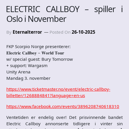
ELECTRIC CALLBOY – spiller i
Oslo i November
By
Eternalterror
Posted On
26-10-2025
FKP Scorpio Norge presenterer:
𝐄𝐥𝐞𝐜𝐭𝐫𝐢𝐜 𝐂𝐚𝐥𝐥𝐛𝐨𝐲 – 𝐖𝐨𝐫𝐥𝐝 𝐓𝐨𝐮𝐫
w/ special guest: Bury Tomorrow
+ support: Wargasm
Unity Arena
Mandag 3. november
https://www.ticketmaster.no/event/electric-callboy-
billetter/1268884841?language=en-us
https://www.facebook.com/events/3896208740618310
Ventetiden er endelig over! Det prisvinnende bandet
Electric Callboy annonserte tidligere i vinter sin