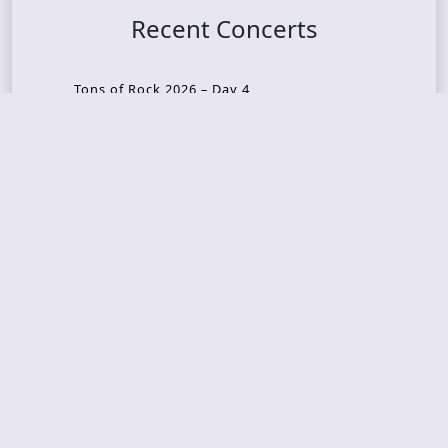
Recent Concerts
Tons of Rock 2026 – Day 4
Tons of Rock 2026 – Day 3
Tons of Rock 2026 – Day 2
Tons Of Rock 2026 – Day 1
GOATMILKER & DUNE SEA – 05.06.2026 – Bergen,
Norway