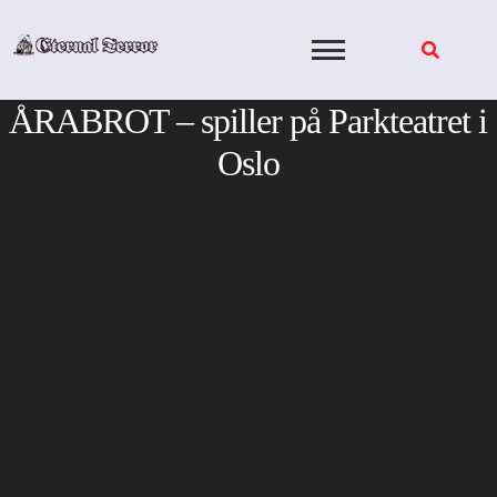
Skip
to
content
ÅRABROT – spiller på Parkteatret i
Oslo