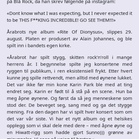
på Blå Rock, da han skrev følgende på instagram:
«Dont know what I was expecting, but I never expected it
to be THIS F**KING INCREDIBLE! GO SEE THEM!!!»
Årabrots nye album «Rite Of Dionysus», slippes 29.
august. Platen er produsert av Alain Johannes, og ble
spilt inn i bandets egen kirke.
«Årabrot har spilt stygg, skitten rock’n’roll i mange
herrens år. I begynnelse spilte jeg konsertene med
ryggen til publikum, i ren eksistensiell frykt. Etter hvert
kunne jeg spille rettvendt, men alltid med øynene lukket.
Det var ikke før min kone Karin Park ble med at ting
endret seg. Karin er født til å stå på en scene. Hun ba
meg åpne øynene. Og først da så jeg menneskene som
stod der. De beveget seg, sang med og ga det stygge
mening. Fra den dagen har vi spilt hver konsert som om
det var vår siste. Vi har et nytt album og et helsikes
opplegg som vi skal dele med dere – med åpne øyne og
en Hiwatt-rigg som hadde gjort Sunno))) grønne av