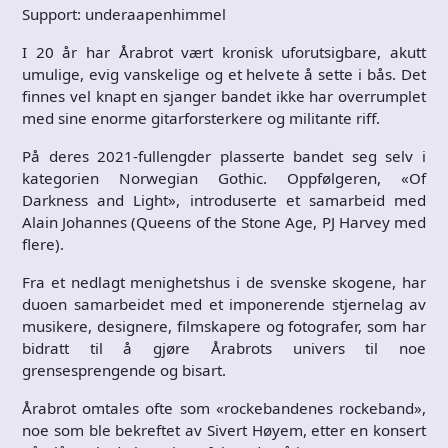
Support: underaapenhimmel
I 20 år har Årabrot vært kronisk uforutsigbare, akutt
umulige, evig vanskelige og et helvete å sette i bås. Det
finnes vel knapt en sjanger bandet ikke har overrumplet
med sine enorme gitarforsterkere og militante riff.
På deres 2021-fullengder plasserte bandet seg selv i
kategorien Norwegian Gothic. Oppfølgeren, «Of
Darkness and Light», introduserte et samarbeid med
Alain Johannes (Queens of the Stone Age, PJ Harvey med
flere).
Fra et nedlagt menighetshus i de svenske skogene, har
duoen samarbeidet med et imponerende stjernelag av
musikere, designere, filmskapere og fotografer, som har
bidratt til å gjøre Årabrots univers til noe
grensesprengende og bisart.
Årabrot omtales ofte som «rockebandenes rockeband»,
noe som ble bekreftet av Sivert Høyem, etter en konsert