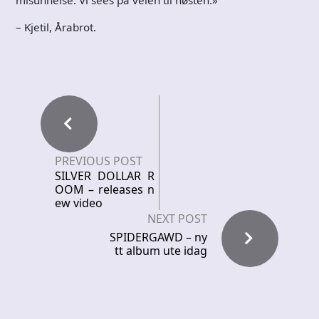
misunnelse. Vi sees på veien til høsten.»
– Kjetil, Årabrot.
PREVIOUS POST
SILVER DOLLAR R
OOM – releases n
ew video
NEXT POST
SPIDERGAWD – ny
tt album ute idag