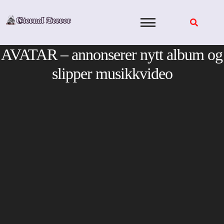
Skip
to
content
AVATAR – annonserer nytt album og
slipper musikkvideo