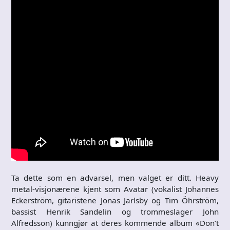
Ta dette som en advarsel, men valget er ditt. Heavy
metal-visjonærene kjent som Avatar (vokalist Johannes
Eckerström, gitaristene Jonas Jarlsby og Tim Öhrström,
bassist Henrik Sandelin og trommeslager John
Alfredsson) kunngjør at deres kommende album «Don’t