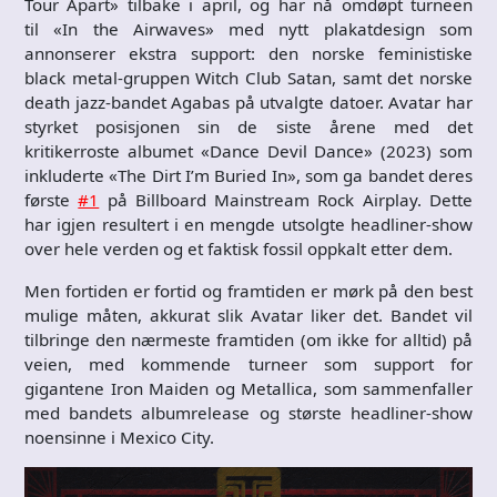
Tour Apart» tilbake i april, og har nå omdøpt turneen
til «In the Airwaves» med nytt plakatdesign som
annonserer ekstra support: den norske feministiske
black metal-gruppen Witch Club Satan, samt det norske
death jazz-bandet Agabas på utvalgte datoer. Avatar har
styrket posisjonen sin de siste årene med det
kritikerroste albumet «Dance Devil Dance» (2023) som
inkluderte «The Dirt I’m Buried In», som ga bandet deres
første
#1
på Billboard Mainstream Rock Airplay. Dette
har igjen resultert i en mengde utsolgte headliner-show
over hele verden og et faktisk fossil oppkalt etter dem.
Men fortiden er fortid og framtiden er mørk på den best
mulige måten, akkurat slik Avatar liker det. Bandet vil
tilbringe den nærmeste framtiden (om ikke for alltid) på
veien, med kommende turneer som support for
gigantene Iron Maiden og Metallica, som sammenfaller
med bandets albumrelease og største headliner-show
noensinne i Mexico City.