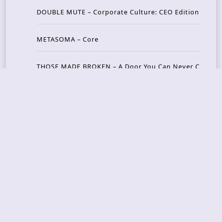
DOUBLE MUTE – Corporate Culture: CEO Edition
METASOMA – Core
THOSE MADE BROKEN – A Door You Can Never C
lose
JASON WOOD & MATT JOHNSON – Cognitive Diss
ident: Conversations with THE THE’s Matt Johns
on
CAIRISS – Wilderness