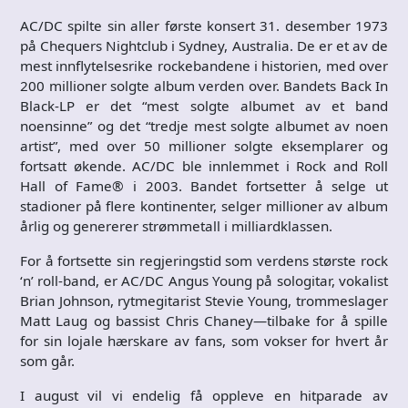
AC/DC spilte sin aller første konsert 31. desember 1973
på Chequers Nightclub i Sydney, Australia. De er et av de
mest innflytelsesrike rockebandene i historien, med over
200 millioner solgte album verden over. Bandets Back In
Black-LP er det “mest solgte albumet av et band
noensinne” og det “tredje mest solgte albumet av noen
artist”, med over 50 millioner solgte eksemplarer og
fortsatt økende. AC/DC ble innlemmet i Rock and Roll
Hall of Fame® i 2003. Bandet fortsetter å selge ut
stadioner på flere kontinenter, selger millioner av album
årlig og genererer strømmetall i milliardklassen.
For å fortsette sin regjeringstid som verdens største rock
‘n’ roll-band, er AC/DC Angus Young på sologitar, vokalist
Brian Johnson, rytmegitarist Stevie Young, trommeslager
Matt Laug og bassist Chris Chaney—tilbake for å spille
for sin lojale hærskare av fans, som vokser for hvert år
som går.
I august vil vi endelig få oppleve en hitparade av