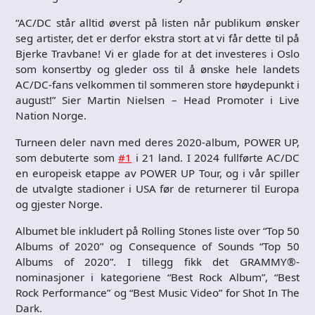
“AC/DC står alltid øverst på listen når publikum ønsker
seg artister, det er derfor ekstra stort at vi får dette til på
Bjerke Travbane! Vi er glade for at det investeres i Oslo
som konsertby og gleder oss til å ønske hele landets
AC/DC-fans velkommen til sommeren store høydepunkt i
august!” Sier Martin Nielsen – Head Promoter i Live
Nation Norge.
Turneen deler navn med deres 2020-album, POWER UP,
som debuterte som
#1
i 21 land. I 2024 fullførte AC/DC
en europeisk etappe av POWER UP Tour, og i vår spiller
de utvalgte stadioner i USA før de returnerer til Europa
og gjester Norge.
Albumet ble inkludert på Rolling Stones liste over “Top 50
Albums of 2020” og Consequence of Sounds “Top 50
Albums of 2020”. I tillegg fikk det GRAMMY®-
nominasjoner i kategoriene “Best Rock Album”, “Best
Rock Performance” og “Best Music Video” for Shot In The
Dark.