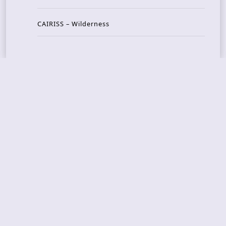
CAIRISS – Wilderness
Recent Concerts
Tons of Rock 2026 – Day 4
Tons of Rock 2026 – Day 3
Tons of Rock 2026 – Day 2
Tons Of Rock 2026 – Day 1