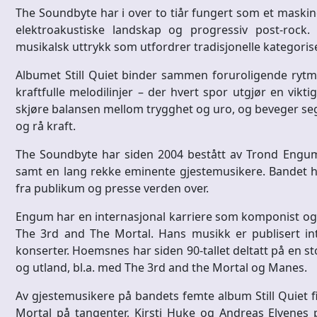
The Soundbyte har i over to tiår fungert som et maskine
elektroakustiske landskap og progressiv post-rock
musikalsk uttrykk som utfordrer tradisjonelle kategoris
Albumet Still Quiet binder sammen foruroligende rytmer
kraftfulle melodilinjer – der hvert spor utgjør en vikt
skjøre balansen mellom trygghet og uro, og beveger seg s
og rå kraft.
The Soundbyte har siden 2004 bestått av Trond Engum
samt en lang rekke eminente gjestemusikere. Bandet ha
fra publikum og presse verden over.
Engum har en internasjonal karriere som komponist og u
The 3rd and The Mortal. Hans musikk er publisert inte
konserter. Hoemsnes har siden 90-tallet deltatt på en st
og utland, bl.a. med The 3rd and the Mortal og Manes.
Av gjestemusikere på bandets femte album Still Quiet f
Mortal på tangenter, Kirsti Huke og Andreas Elvenes