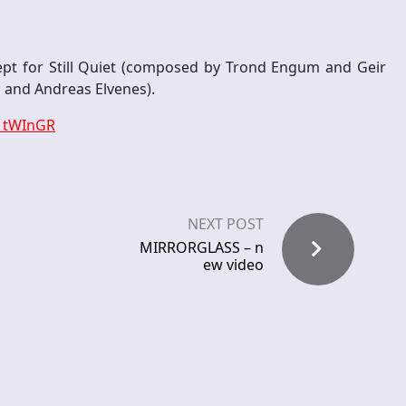
pt for Still Quiet (composed by Trond Engum and Geir
m and Andreas Elvenes).
A1tWInGR
NEXT POST
MIRRORGLASS – n
ew video