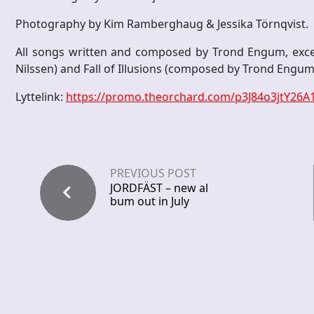
Photography by Kim Ramberghaug & Jessika Törnqvist.
All songs written and composed by Trond Engum, exce
Nilssen) and Fall of Illusions (composed by Trond Engu
Lyttelink:
https://promo.theorchard.com/p3J84o3jtY26
PREVIOUS POST
JORDFÄST – new al
bum out in July