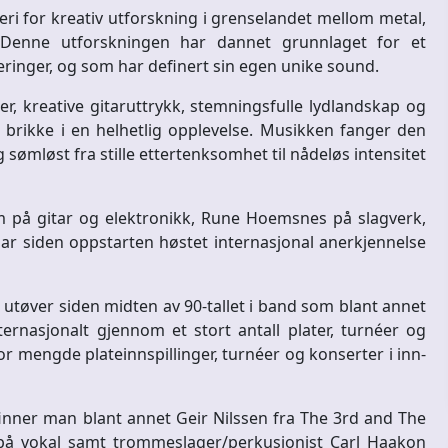
ri for kreativ utforskning i grenselandet mellom metal,
. Denne utforskningen har dannet grunnlaget for et
eringer, og som har definert sin egen unike sound.
, kreative gitaruttrykk, stemningsfulle lydlandskap og
ig brikke i en helhetlig opplevelse. Musikken fanger den
ømløst fra stille ettertenksomhet til nådeløs intensitet
 på gitar og elektronikk, Rune Hoemsnes på slagverk,
r siden oppstarten høstet internasjonal anerkjennelse
tøver siden midten av 90-tallet i band som blant annet
rnasjonalt gjennom et stort antall plater, turnéer og
or mengde plateinnspillinger, turnéer og konserter i inn-
inner man blant annet Geir Nilssen fra The 3rd and The
 på vokal samt trommeslager/perkusjonist Carl Haakon