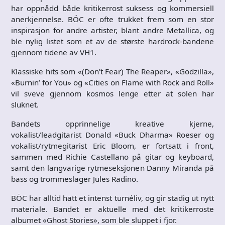
har oppnådd både kritikerrost suksess og kommersiell
anerkjennelse. BÖC er ofte trukket frem som en stor
inspirasjon for andre artister, blant andre Metallica, og
ble nylig listet som et av de største hardrock-bandene
gjennom tidene av VH1.
Klassiske hits som «(Don’t Fear) The Reaper», «Godzilla»,
«Burnin’ for You» og «Cities on Flame with Rock and Roll»
vil sveve gjennom kosmos lenge etter at solen har
sluknet.
Bandets opprinnelige kreative kjerne,
vokalist/leadgitarist Donald «Buck Dharma» Roeser og
vokalist/rytmegitarist Eric Bloom, er fortsatt i front,
sammen med Richie Castellano på gitar og keyboard,
samt den langvarige rytmeseksjonen Danny Miranda på
bass og trommeslager Jules Radino.
BÖC har alltid hatt et intenst turnéliv, og gir stadig ut nytt
materiale. Bandet er aktuelle med det kritikerroste
albumet «Ghost Stories», som ble sluppet i fjor.