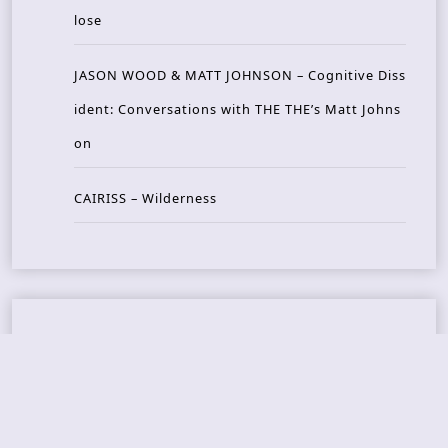
lose
JASON WOOD & MATT JOHNSON – Cognitive Diss
ident: Conversations with THE THE’s Matt Johns
on
CAIRISS – Wilderness
Recent Concerts
Tons of Rock 2026 – Day 4