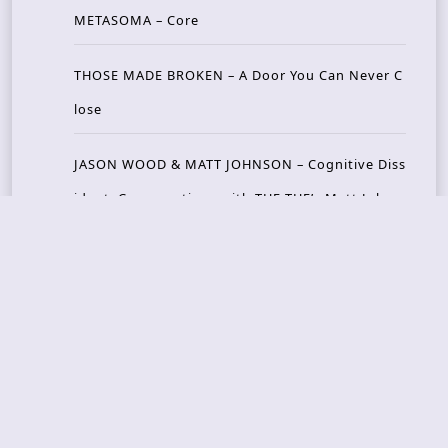
METASOMA – Core
THOSE MADE BROKEN – A Door You Can Never C
lose
JASON WOOD & MATT JOHNSON – Cognitive Diss
ident: Conversations with THE THE’s Matt Johns
on
CAIRISS – Wilderness
Recent Concerts