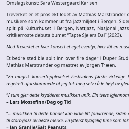
Omslagskunst: Sara Westergaard Karlsen
Treverket er et prosjekt ledet av Mathias Marstrander 
musikere som kommer ut fra jazzmiljøet i Bergen. Siden 
spilt på Kulturhuset i Bergen, Nattjazz, Nasjonal Jazzs
kritikerroste debutalbumet “Tapte Sjelers Dal” (2023).
Med Treverket er hver konsert et eget eventyr, hver låt en mus
Et bedre sted ble spilt inn over fire dager i Duper Stu
Mathias Marstrander og mastret av Jørgen Træen.
“
En magisk konsertopplevelse! Festivalens første virkelig
regelrett uforskammede at jeg tok meg selv i å le høyt av gled
“
I sum gjer dette krydderet musikken unik. Ein tvers igjenn
–
Lars Mossefinn/Dag og Tid
“
… musikken til dette bandet kan virke litt forvirrende, siden d
til storbyjazz av beste merke. En ytterst hyggelig time som lok
–
Jan Granlie/Salt Peanuts