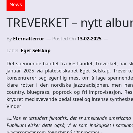
News
TREVERKET – nytt albu
By
Eternalterror
Posted On
13-02-2025
Label:
Eget Selskap
Det spennende bandet fra Vestlandet, Treverket, har sl
januar 2025 via plateselskapet Eget Selskap. Treverk
konsentrerer seg egentlig mest om å lage spennende 
klare røtter i den nordiske jazztradisjonen, men hen
country, bluegrass, poprock og fri improvisasjon. Re
krydret med svevende pedal steel og intense synthesize
Vinger:
«…Noe er utstudert filmatisk, det er smektende americana 
Publikum elsker dette også, vi er som innkapslet i sardinbok
gledesspreder som Treverket på sitt program.»