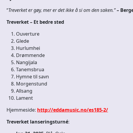
“
Treverket er gøy, mer er det ikke å si om den saken.”
– Berg
Treverket – Et bedre sted
Ouverture
Glede
Hurlumhei
Drømmende
Nangijala
Tanemsbrua
Hymne til savn
Morgenstund
Allsang
Lament
Hjemmeside:
http://eddamusic.no/es185-2/
Treverket lanseringsturné
: