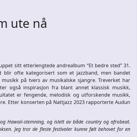
m ute nå
uppet sitt etterlengtede andrealbum “Et bedre sted” 31.
et blir ofte kategorisert som et jazzband, men bandet
musikk på tvers av musikalske sjangre. Treverket har
ter også inspirasjon fra blant annet klassisk musikk,
sultatet er fengende, melodisk og utforskende musikk,
re. Etter konserten på Nattjazz 2023 rapporterte Audun
og Hawaii-stemning, og islett av både country og afrobeat.
sen. Jeg tror de fleste festivaler kunne følt behovet for en