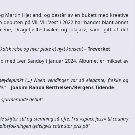
og Martin Hjetland, og består av en bukett med kreative
debuten på Vill Vill Vest i 2022 har bandet blant annet
cene, Dragefjellfestivalen og Jolajazz, samt gitt ut det
ikalsk reise og hver plate et nytt konsept
–
Treverket
dio med Iver Sandøy i januar 2024. Albumet er mikset av
e høydepunkt (…) Noen vendinger var så elegante, frekke og
e.”
– Joakim Randa Berthelsen/Bergens Tidende
om sjarmerande debut”
e skifter stil og stemning så ofte. Fra «space jazz» til country
albefolkningen tydeligvis satte stor pris på”