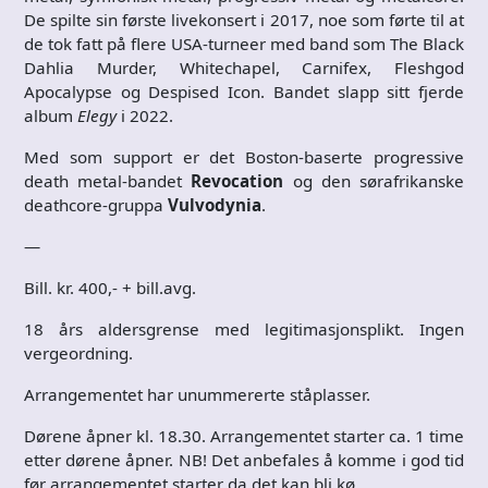
De spilte sin første livekonsert i 2017, noe som førte til at
de tok fatt på flere USA-turneer med band som The Black
Dahlia Murder, Whitechapel, Carnifex, Fleshgod
Apocalypse og Despised Icon. Bandet slapp sitt fjerde
album
Elegy
i 2022.
Med som support er det Boston-baserte progressive
death metal-bandet
Revocation
og den sørafrikanske
deathcore-gruppa
Vulvodynia
.
—
Bill. kr. 400,- + bill.avg.
18 års aldersgrense med legitimasjonsplikt. Ingen
vergeordning.
Arrangementet har unummererte ståplasser.
Dørene åpner kl. 18.30. Arrangementet starter ca. 1 time
etter dørene åpner. NB! Det anbefales å komme i god tid
før arrangementet starter da det kan bli kø.