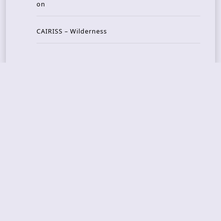
on
CAIRISS – Wilderness
Recent Concerts
Tons of Rock 2026 – Day 4
Tons of Rock 2026 – Day 3
Tons of Rock 2026 – Day 2
Tons Of Rock 2026 – Day 1