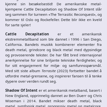
kjenne sin besøkelsestid! De amerikanske metal-
kjempene Cattle Decapitation og Shadow Of Intent slår
seg sammen for turneen «The Terrasitic Reconquest», og
kommer til Oslo og Rockefeller. Dette blir ikke en kveld
for sarte sjeler!
Cattle Decapitation
er et amerikansk
ekstremmetallband som ble dannet i 1996 i San Diego,
California. Bandets musikk kombinerer elementer fra
death metal, grindcore og black metal med dypsindige
og provoserende tekster. De har fått bred internasjonal
anerkjennelse for sine briljante tekniske ferdigheter, og
for sitt engasjement for miljø- og samfunnsspørsmål.
Med sitt siste album
Terrasite
(2023) fortsetter bandet å
utfordre metal-grensene, og inspirerer fansen til å tenke
dypere over verden rundt seg.
Shadow Of Intent
er et amerikansk metalband, basert i
New England, opprinnelig dannet av Ben Duerr og Chris
Wiseman i 2014. Bandet mikser death metal, black
metal, symfonisk metal, progressiv metal og metalcore.