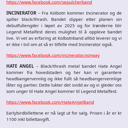
https://www.facebook.com/sepulcherband
INCINERATOR
– Fra Kolbotn kommer Incinerator og de
spiller black/thrash. Bandet slipper etter planen sin
debutfullengder i løpet av 2025 og for trønderne blir
Legend Metalfest deres mulighet til å oppleve bandet
live. Vi vet av erfaring at Kolbotnband alltid leverer og vi
er ikke i tvil om at så er tilfelle med Incinerator også.
https://www.facebook.com/incinerator.norway
HATE ANGEL
– Black/thrash metal bandet Hate Angel
kommer fra hovedstaden og her kan vi garantere
headbangervennlig og ikke fullt så headbangervennlige
låter og partier. Dette lukter det svidd av og vi gleder oss
som unger til Hate Angel kommer til Legend Metalfest.
https://www.facebook.com/HateAngelBand
Earlybirdbillettene er nå lagt ut for salg. Prisen i år er kr
1100 inkl billettavgift.