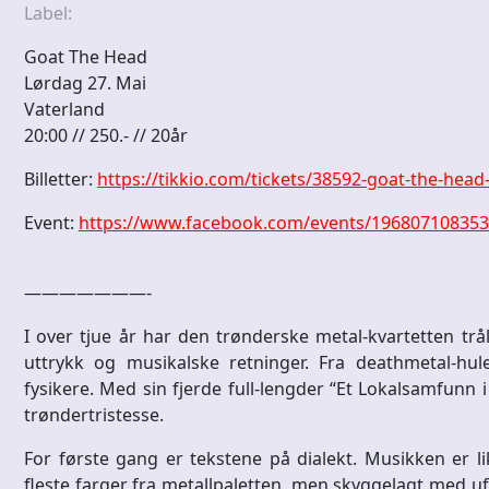
Label:
Goat The Head
Lørdag 27. Mai
Vaterland
20:00 // 250.- // 20år
Billetter:
https://tikkio.com/tickets/38592-goat-the-head
Event:
https://www.facebook.com/events/19680710835
———————-
I over tjue år har den trønderske metal-kvartetten trå
uttrykk og musikalske retninger. Fra deathmetal-hul
fysikere. Med sin fjerde full-lengder “Et Lokalsamfunn 
trøndertristesse.
For første gang er tekstene på dialekt. Musikken er 
fleste farger fra metallpaletten, men skyggelagt med ufo