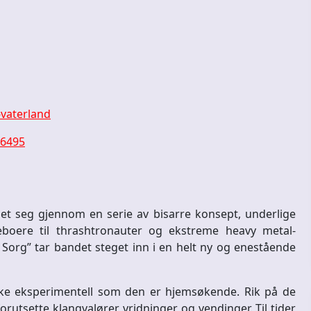
-vaterland
36495
let seg gjennom en serie av bisarre konsept, underlige
eboere til thrashtronauter og ekstreme heavy metal-
i Sorg” tar bandet steget inn i en helt ny og enestående
like eksperimentell som den er hjemsøkende. Rik på de
rutsette klangvalører, vridninger og vendinger. Til tider