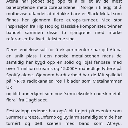
Atena har jobbet seg opp til å bli et av de mest
banebrytende metalcorebandene i Norge i tillegg til å
motbevise utlandet at det ikke bare er Black Metal som
finnes her gjennom flere europa-turnéer. Med stor
inspirasjon fra Hip Hop og klassiske komponister, tvinner
bandet sammen disse to sjangrene med mørke
referanser fra livet i tekstene sine.
Deres endeløse sult for å eksperimentere har gitt Atena
en unik plass i den norske metal-scenen mens de
samtidig har bygd opp en solid og lojal fanbase med
over 1 million streams og 15.000+ månedlige lyttere på
Spotify alene. Gjennom hardt arbeid har de fått spilletid
på NRK’s radiokanaler, ros i blader som Metalhammer
UK
og blitt annerkjent som noe "semi-eksotisk i norsk metal-
flora" fra Dagbladet.
Festivalopptredener har også blitt gjort på eventer som
Summer Breeze, Inferno og By:larm samtidig som de har
turnért og delt scenen med band som Atreyu,