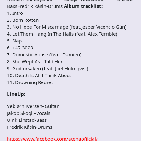
BassFredrik Kåsin-Drums
Album tracklist:
1. Intro
2. Born Rotten
3. No Hope For Miscarriage (feat.Jesper Vicencio Gün)
4. Let Them Hang In The Halls (feat. Alex Terrible)
5. Slap
6. +47 3029
7. Domestic Abuse (feat. Damien)
8. She Wept As I Told Her
9. Godforsaken (feat. Joel Holmqvist)
10. Death Is All I Think About
11. Drowning Regret
LineUp:
Vebjørn Iversen–Guitar
Jakob Skogli–Vocals
Ulrik Linstad-Bass
Fredrik Kåsin-Drums
https://www.facebook.com/atenaofficial/