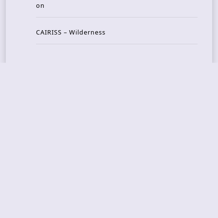
on
CAIRISS – Wilderness
Recent Concerts
Tons of Rock 2026 – Day 4
Tons of Rock 2026 – Day 3
Tons of Rock 2026 – Day 2
Tons Of Rock 2026 – Day 1