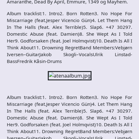
Amaranthe, Dead By April, Emmure, 1349 og Mayhem.
Album tracklist:1. Intro2. Born Rotten3. No Hope For
Miscarriage (feat.Jesper Vicencio Gün)4. Let Them Hang
In The Halls (feat. Alex Terrible)5. Slap6. +47 30297.
Domestic Abuse (feat. Damien)8. She Wept As I Told
Her9. Godforsaken (feat. Joel Holmqvist)10. Death Is All I
Think About11. Drowning RegretBand Members:Vebjørn
Iversen–GuitarJakob Skogli–VocalsUlrik Linstad-
BassFredrik Kåsin-Drums
Album tracklist:1. Intro2. Born Rotten3. No Hope For
Miscarriage (feat.Jesper Vicencio Gün)4. Let Them Hang
In The Halls (feat. Alex Terrible)5. Slap6. +47 30297.
Domestic Abuse (feat. Damien)8. She Wept As I Told
Her9. Godforsaken (feat. Joel Holmqvist)10. Death Is All I
Think About11. Drowning RegretBand Members:Vebjørn
Iversen–GuitarJakob Skogli–VocalsUlrik Linstad-