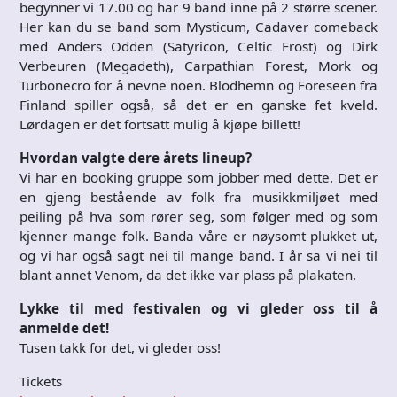
begynner vi 17.00 og har 9 band inne på 2 større scener.
Her kan du se band som Mysticum, Cadaver comeback
med Anders Odden (Satyricon, Celtic Frost) og Dirk
Verbeuren (Megadeth), Carpathian Forest, Mork og
Turbonecro for å nevne noen. Blodhemn og Foreseen fra
Finland spiller også, så det er en ganske fet kveld.
Lørdagen er det fortsatt mulig å kjøpe billett!
Hvordan valgte dere årets lineup?
Vi har en booking gruppe som jobber med dette. Det er
en gjeng bestående av folk fra musikkmiljøet med
peiling på hva som rører seg, som følger med og som
kjenner mange folk. Banda våre er nøysomt plukket ut,
og vi har også sagt nei til mange band. I år sa vi nei til
blant annet Venom, da det ikke var plass på plakaten.
Lykke til med festivalen og vi gleder oss til å
anmelde det!
Tusen takk for det, vi gleder oss!
Tickets