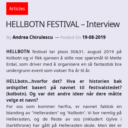
Articles
HELLBOTN FESTIVAL – Interview
By
Andrea Chirulescu
Posted On
19-08-2019
HELLBOTN
festival tar plass 30&31. august 2019 på
Kolbotn og vi fikk sjansen å stille noe spørsmål til Mette
Erdal, som driver med å organisere en så fantastisk bra
undergrunn event som vokser fra år til år.
HELLbotn…hvorfor det? Hva er historien bak
ordspillet basert på navnet til festivalstedet?
(kolbotn). Og var det andre ideer når dere måtte
velge et navn?
For oss som kommer herfra, er navnet faktisk en
blanding av "Hellerasten" og "Kolbotn". Vi bor nemlig på
Hellerasten, og de fleste av oss (inkludert Gylve i
Darkthrone) har gått på Hellerasten skole. Men det er