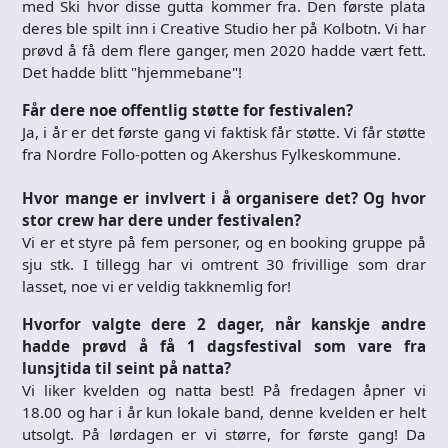
med Ski hvor disse gutta kommer fra. Den første plata
deres ble spilt inn i Creative Studio her på Kolbotn. Vi har
prøvd å få dem flere ganger, men 2020 hadde vært fett.
Det hadde blitt "hjemmebane"!
Får dere noe offentlig støtte for festivalen?
Ja, i år er det første gang vi faktisk får støtte. Vi får støtte
fra Nordre Follo-potten og Akershus Fylkeskommune.
Hvor mange er invlvert i å organisere det? Og hvor
stor crew har dere under festivalen?
Vi er et styre på fem personer, og en booking gruppe på
sju stk. I tillegg har vi omtrent 30 frivillige som drar
lasset, noe vi er veldig takknemlig for!
Hvorfor valgte dere 2 dager, når kanskje andre
hadde prøvd å få 1 dagsfestival som vare fra
lunsjtida til seint på natta?
Vi liker kvelden og natta best! På fredagen åpner vi
18.00 og har i år kun lokale band, denne kvelden er helt
utsolgt. På lørdagen er vi større, for første gang! Da