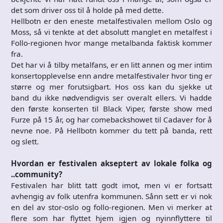
det som driver oss til å holde på med dette.
Hellbotn er den eneste metalfestivalen mellom Oslo og
Moss, så vi tenkte at det absolutt manglet en metalfest i
Follo-regionen hvor mange metalbanda faktisk kommer
fra.
Det har vi å tilby metalfans, er en litt annen og mer intim
konsertopplevelse enn andre metalfestivaler hvor ting er
større og mer forutsigbart. Hos oss kan du sjekke ut
band du ikke nødvendigvis ser overalt ellers. Vi hadde
den første konserten til Black Viper, første show med
Furze på 15 år, og har comebackshowet til Cadaver for å
nevne noe. På Hellbotn kommer du tett på banda, rett
og slett.
Hvordan er festivalen akseptert av lokale folka og
..community?
Festivalen har blitt tatt godt imot, men vi er fortsatt
avhengig av folk utenfra kommunen. Sånn sett er vi nok
en del av stor-oslo og follo-regionen. Men vi merker at
flere som har flyttet hjem igjen og nyinnflyttere til