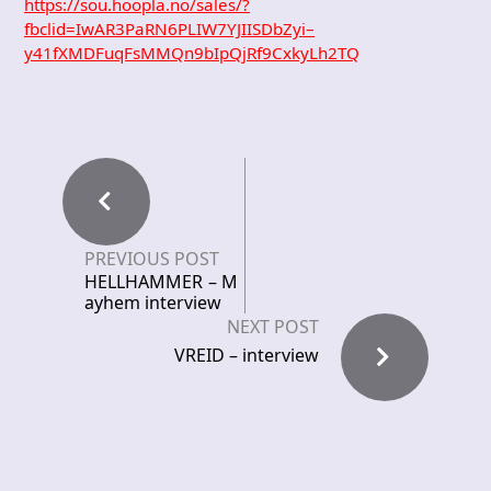
https://sou.hoopla.no/sales/?
fbclid=IwAR3PaRN6PLIW7YJIISDbZyi–
y41fXMDFuqFsMMQn9bIpQjRf9CxkyLh2TQ
PREVIOUS POST
HELLHAMMER – M
ayhem interview
NEXT POST
VREID – interview