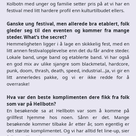
Kolbotn med unger og familie setter pris på at vi har en
festival med litt hardere profil enn kulturtilbudet ellers.
Ganske ung festival, men allerede bra etablert, folk
gleder seg til den eventen og kommer fra mange
steder. What’s the secret?
Hemmeligheten ligger i å lage en skikkelig fest, med en
litt annen festivalopplevelse enn det du får andre steder.
Lokale band, unge band og etablerte band. Vi har også
en god mix av ulike sjangre som blackmetal, hardcore,
punk, doom, thrash, death, speed, industrial…Ja, vi gir en
litt annerledes pakke, og vi er ikke redde for å
overraske!
Hva var den beste komplimenten dere fikk fra folk
som var på Hellbotn?
En besøkende sa at Hellbotn var som å komme på
grillfest hjemme hos noen. Sånn er det. Mange
besøkende kommer tilbake år etter år, som egentlig er
det største komplimentet. Og vi har alltid fet line-up, sier