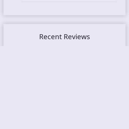
Recent Reviews
DOUBLE MUTE – Corporate Culture: CEO Edition
METASOMA – Core
THOSE MADE BROKEN – A Door You Can Never C
lose
JASON WOOD & MATT JOHNSON – Cognitive Diss
ident: Conversations with THE THE’s Matt Johns