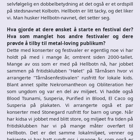
selvfølgelig en dobbelbetydning at det også er et ordspill
på stedsnavnet Kolbotn. Hellbotn er litt tacky, og det liker
vi. Man husker Hellbotn-navnet, det setter seg.
Hva gjorde at dere ønsket å starte en festival der?
Hva som manglet hos andre festivaler og dere
prøvde å tilby til metal-loving publikum?
Dette med konserter og festivaler er egentlig noe vi har
holdt på med i mange år, omtrent siden 2000-tallet.
Mange av oss som er med på Hellbotn nå, har jobbet
sammen på fritidsklubben "Hølet" på Tårnåsen hvor vi
arrangerte "Tårnåsenfestivalen" rusfritt for lokale kids.
Blant annet spilte Nekromantheon og Obliteration her
som ungdom og var en del av miljøet. Vi hadde også
Blood Tsunami, Susperia, Purified in Blood, El Caco og
Susperia på plakaten. Vi arrangerte også et par
konserter med Stonegard rusfritt for barn og unge. Når
har kidsa vi jobbet med blitt store, og miljøet fra tiden på
fritidsklubben har vi på mange måter overført til
Hellbotn. Det er det samme lokalmiljøet, venner og
bekjente vi har hatt rundt oss i mange år, som også er