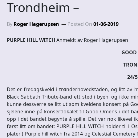
Trondheim –
By
Roger Hagerupsen
Posted On
01-06-2019
PURPLE HILL WITCH
Anmeldt av Roger Hagerupsen
GOOD 
TRON
24/5
Det er fredagskveld i trønderhovedstaden, og litt av 
Black Sabbath Tribute-band ett sted i byen, og ikke min
kunne dessverre se litt ut som kveldens konsert på Goo
sjelene inne på konsertlokalet til Good Omens i det ba
opp i det bandet begynte å spille. Det var nok likevel 
først litt om bandet: PURPLE HILL WITCH holder til i Osl
plater ( Purple hill witch fra 2014 og Celestial Cemetery 