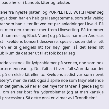
 både hører i bandets låter og tekster.
ene fra nyeste platen, og PURPLE HILL WITCH viser seg
n Ingvaldsen har en helt grei sangstemme, som står veldig
er som han sliter litt ved ett par anledninger i kveld. På
nen, men den kommer mer frem i livesetting. På trommer
athhammer og Black Viper) og på bass har man Andreas
 i kveldens konsert dessverre, spesielt siden det er ett
 er til gjengjeld litt for høy igjen, så det føles litt
blikum da det ser ut til at folk koser seg
dde visstnok litt lydproblemer på scenen, noe som nok
ortere enn vanlig. Det føltes i hvert fall sånn da bandet
på en eldre låt eller to. Kveldens setlist var som nevnt
metery", men de rakk også å spille noe som tilsynelatende
om det gamle. Så her er det mye for fansen å glede seg til
s, om en ser bort fra lydproblemer (og at man kanskje
 procession). Så dette ønsker vi mer av i Trondheim!!