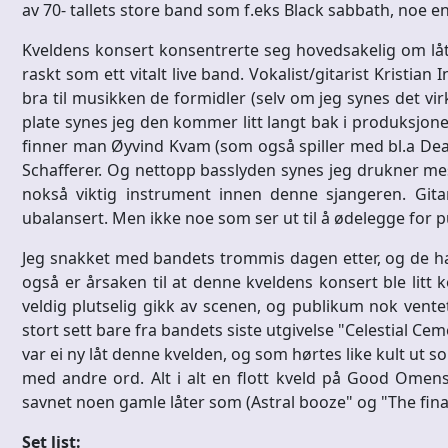
av 70- tallets store band som f.eks Black sabbath, noe en
Kveldens konsert konsentrerte seg hovedsakelig om låt
raskt som ett vitalt live band. Vokalist/gitarist Kristia
bra til musikken de formidler (selv om jeg synes det virk
plate synes jeg den kommer litt langt bak i produksjo
finner man Øyvind Kvam (som også spiller med bl.a De
Schafferer. Og nettopp basslyden synes jeg drukner mest
nokså viktig instrument innen denne sjangeren. Gitaren
ubalansert. Men ikke noe som ser ut til å ødelegge for pu
Jeg snakket med bandets trommis dagen etter, og de ha
også er årsaken til at denne kveldens konsert ble litt k
veldig plutselig gikk av scenen, og publikum nok ventet 
stort sett bare fra bandets siste utgivelse "Celestial Ce
var ei ny låt denne kvelden, og som hørtes like kult ut s
med andre ord. Alt i alt en flott kveld på Good Omen
savnet noen gamle låter som (Astral booze" og "The final
Set list: