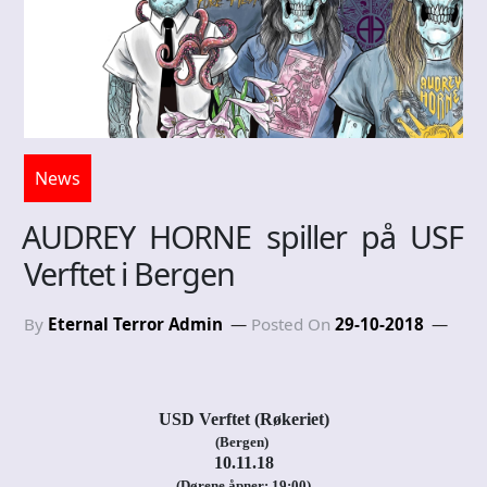
News
AUDREY HORNE spiller på USF
Verftet i Bergen
By
Eternal Terror Admin
Posted On
29-10-2018
USD Verftet (Røkeriet)
(Bergen)
10.11.18
(Dørene åpner: 19:00)