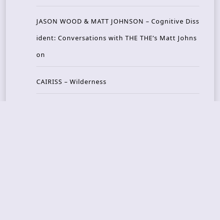
JASON WOOD & MATT JOHNSON – Cognitive Diss
ident: Conversations with THE THE’s Matt Johns
on
CAIRISS – Wilderness
Recent Concerts
Tons of Rock 2026 – Day 4
Tons of Rock 2026 – Day 3