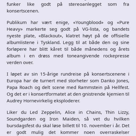
funker like godt på stereoanlegget som fra
konsertscenen.
Publikum har vært enige, «Youngblood» og «Pure
Heavy» markerte seg godt på VG-lista, og bandets
nyeste plate, «Blackout», klatret høyt på de offisielle
albumlistene i Tyskland. Legg til at både den og sine
forløpere har blitt kåret til både månedens og årets
album i en drøss med toneangivende rockepresse
verden over.
I løpet av sin 15-årige rundreise på konsertscenene i
Europa har de turnert med storheter som Danko Jones,
Papa Roach og delt scene med Rammstein på Hellfest.
Og det er i konsertformatet at den gnistrende kjemien til
Audrey Hornevirkelig eksploderer.
Liker du Led Zeppelin, Alice in Chains, Thin Lizzy,
Soundgarden og Iron Maiden, så vet du hvilken
bursdagsfest du skal løse billett til 10. november i år. Det
er godt mulig det kommer noen overraskelser