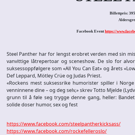
Billettpris: 39
Aldersgre
Facebook Event
https://www.face
Steel Panther har for lengst erobret verden med sin mis
vanvittige låtrepertoar og sceneshow. De slo for alv
suksessoppfølgere som «All You Can Eat» og årets «Low
Def Leppard, Mötley Crüe og Judas Priest.
«Rockens mest suksessrike humorister spiller i Norge 
venninnene dine – og deg selv,» skrev Totto Mjelde (Lyd
grunn til å føle seg trygge denne gang, heller: Bande
solide doser humor, sex og fest
https://www.facebook.com/steelpantherkicksass/
https://www.facebook.com/rockefelleroslo/