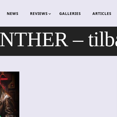
NEWS
REVIEWS
GALLERIES
ARTICLES
THER – tilbak