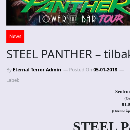
News
STEEL PANTHER – tilbak
By
Eternal Terror Admin
Posted On
05-01-2018
Label:
Sentru
(Os
01.0
(Dørene åp
STEEL 