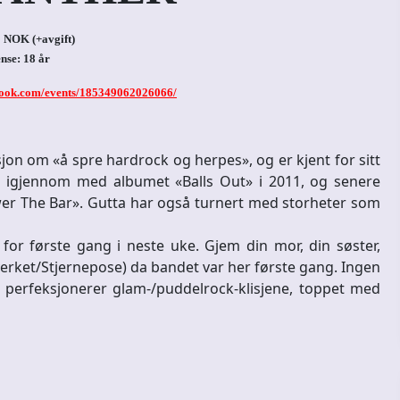
5 NOK (+avgift)
nse: 18 år
book.com/events/185349062026066/
jon om «å spre hardrock og herpes», og er kjent for sitt
or igjennom med albumet «Balls Out» i 2011, og senere
er The Bar». Gutta har også turnert med storheter som
for første gang i neste uke. Gjem din mor, din søster,
verket/Stjernepose) da bandet var her første gang. Ingen
t perfeksjonerer glam-/puddelrock-klisjene, toppet med