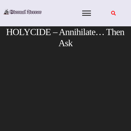
Skip
to
content
HOLYCIDE – Annihilate… Then
Ask