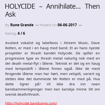
HOLYCIDE – Annihilate… Then
Ask
By
Rune Grande
Posted On
06-06-2017
Rating:
4 / 6
Avulsed vokalist og labelboss i Xtreem Music, Dave
Rotten, er med i en haug med band. Et av hans nyeste
prosjekter er thrash bandet Holycide. De spiller en
progressive type av thrash metal naturlig nok med en
del death metal-flyt i låtene. Teknisk er det og en haug
med temposkift i låtene finnes også. Ikke de mest
fengende låtene man har hørt, men velspilt, variert og
slettes ikke det dummeste Mr Rotten er med på. Hva
dette ligner på? Vil ikke dra inn noen
bandsammenligninger men kan kanskje minne litt om
svensk death/thrash.
http://holycide.bandcamp.com/