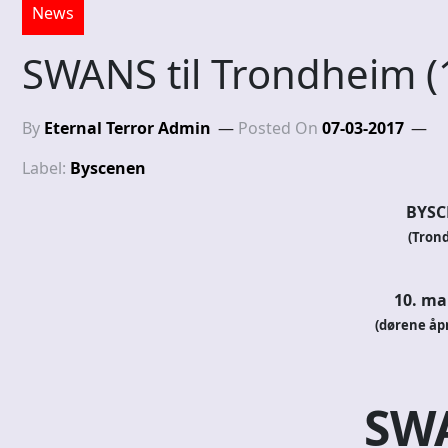
News
SWANS til Trondheim (
By
Eternal Terror Admin
Posted On
07-03-2017
Label:
Byscenen
BYSC
(Tron
10. ma
(dørene åpn
SW