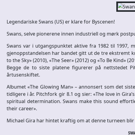
Legendariske Swans (US) er klare for Byscenen!
Swans, selve pionerene innen industriell og mørk post
Swans var i utgangspunktet aktive fra 1982 til 1997, m
gjenoppstandelsen har bandet gitt ut de tre ekstremt k
to the Sky» (2010), «The Seer» (2012) og «To Be Kind» (20
Begge de to siste platene figurerer på nettstedet Pit
årtusenskiftet.
Albumet «The Glowing Man» – annonsert som det siste
tidligere i år. Pitchfork gir 8.1 og sier: «The love in Gira’
spiritual determination. Swans make this sound effortle
their career».
Michael Gira har hintet kraftig om at denne turneen blir 
SW