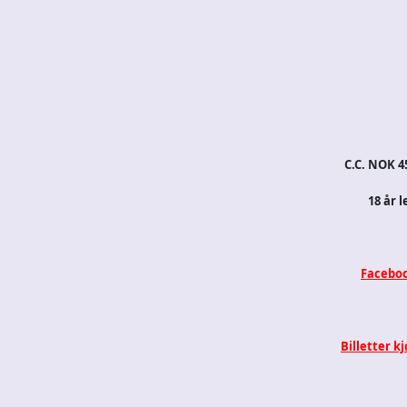
C.C. NOK 45
18 år l
Faceboo
Billetter k