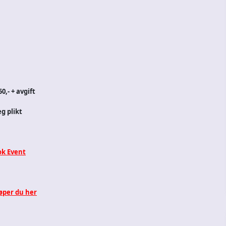
0,- + avgift
eg plikt
k Event
jøper du her