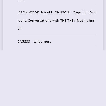
JASON WOOD & MATT JOHNSON – Cognitive Diss
ident: Conversations with THE THE’s Matt Johns
on
CAIRISS – Wilderness
Recent Concerts
Tons of Rock 2026 – Day 4
Tons of Rock 2026 – Day 3