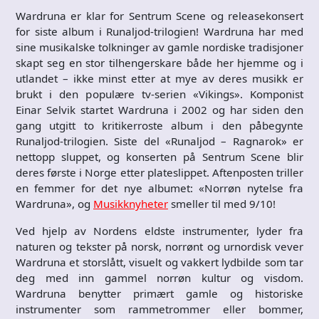
Wardruna er klar for Sentrum Scene og releasekonsert
for siste album i Runaljod-trilogien! Wardruna har med
sine musikalske tolkninger av gamle nordiske tradisjoner
skapt seg en stor tilhengerskare både her hjemme og i
utlandet – ikke minst etter at mye av deres musikk er
brukt i den populære tv-serien «Vikings». Komponist
Einar Selvik startet Wardruna i 2002 og har siden den
gang utgitt to kritikerroste album i den påbegynte
Runaljod-trilogien. Siste del «Runaljod – Ragnarok» er
nettopp sluppet, og konserten på Sentrum Scene blir
deres første i Norge etter plateslippet. Aftenposten triller
en femmer for det nye albumet: «Norrøn nytelse fra
Wardruna», og
Musikknyheter
smeller til med 9/10!
Ved hjelp av Nordens eldste instrumenter, lyder fra
naturen og tekster på norsk, norrønt og urnordisk vever
Wardruna et storslått, visuelt og vakkert lydbilde som tar
deg med inn gammel norrøn kultur og visdom.
Wardruna benytter primært gamle og historiske
instrumenter som rammetrommer eller bommer,